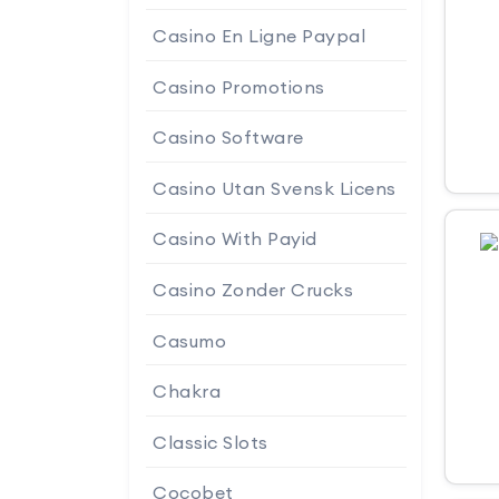
Casino En Ligne Paypal
Casino Promotions
Casino Software
Casino Utan Svensk Licens
Casino With Payid
Casino Zonder Crucks
Casumo
Chakra
Classic Slots
Cocobet