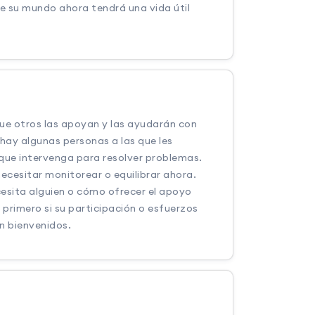
re su mundo ahora tendrá una vida útil
ue otros las apoyan y las ayudarán con
 hay algunas personas a las que les
ue intervenga para resolver problemas.
ecesitar monitorear o equilibrar ahora.
esita alguien o cómo ofrecer el apoyo
 primero si su participación o esfuerzos
n bienvenidos.