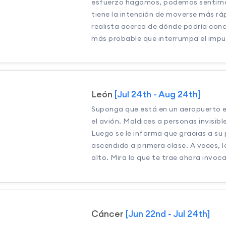
esfuerzo hagamos, podemos sentirn
tiene la intención de moverse más ráp
realista acerca de dónde podría conc
más probable que interrumpa el impuls
León
[Jul 24th - Aug 24th]
Suponga que está en un aeropuerto 
el avión. Maldices a personas invisib
Luego se le informa que gracias a su
ascendido a primera clase. A veces, l
alto. Mira lo que te trae ahora invoc
Cáncer
[Jun 22nd - Jul 24th]