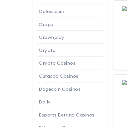
Colosseum
Craps
Crownplay
Crypto
Crypto Casinos
Curacao Casinos
Dogecoin Casinos
Dolly
Esports Betting Casinos