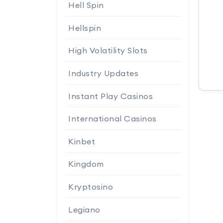
Hell Spin
Hellspin
High Volatility Slots
Industry Updates
Instant Play Casinos
International Casinos
Kinbet
Kingdom
Kryptosino
Legiano