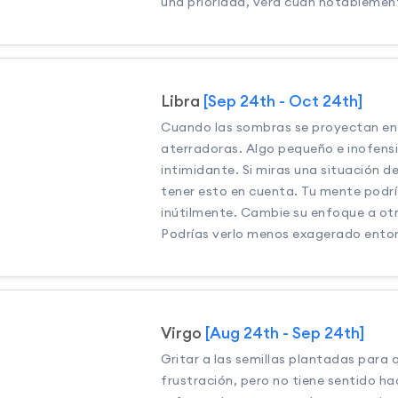
una prioridad, verá cuán notablemente
Libra
[Sep 24th - Oct 24th]
Cuando las sombras se proyectan en 
aterradoras. Algo pequeño e inofens
intimidante. Si miras una situación 
tener esto en cuenta. Tu mente podr
inútilmente. Cambie su enfoque a otr
Podrías verlo menos exagerado ento
Virgo
[Aug 24th - Sep 24th]
Gritar a las semillas plantadas para 
frustración, pero no tiene sentido h