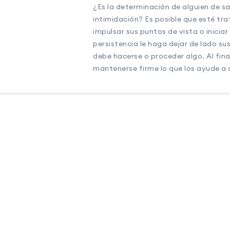
¿Es la determinación de alguien de sal
intimidación? Es posible que esté tr
impulsar sus puntos de vista o inicia
persistencia le haga dejar de lado s
debe hacerse o proceder algo. Al fin
mantenerse firme lo que los ayude a