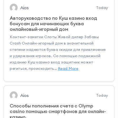
Aios
Today
Авторуководство по Куш казино вход
бонусам для начинающих буква
онлайновый-игорный дом
Контент-заметки Слоты Живой дилер Забавы
Crash Онлайн-игорный дом в значительной
степени надеются буква скидки для привлечения
и удержания игроков. Со помощью подвижной
изданию Куш казино вход защитник может
региться, происходить…
Read More
Aios
Today
Способы пополнения счета с Olymp
casino помощью смартфонов для онлайн-
казино.