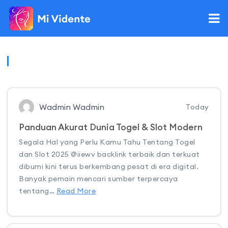
Wadmin Wadmin
Today
Panduan Akurat Dunia Togel & Slot Modern
Segala Hal yang Perlu Kamu Tahu Tentang Togel
dan Slot 2025 @iiewv backlink terbaik dan terkuat
dibumi kini terus berkembang pesat di era digital.
Banyak pemain mencari sumber terpercaya
tentang…
Read More