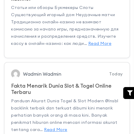
Статьи или обзоры Букмекеры Слоты
Существующий игорный дом Неудачные матчи
Традиционно онлайн-казино не взимают
комиссию за начало игры, предназначенную для
начисления и распределения средств. Изучите
кассу в онлайн-казино: как люди…
Read More
Wadmin Wadmin
Today
Fakta Menarik Dunia Slot & Togel Online
Terbaru
Panduan Akurat Dunia Togel & Slot Modern @lnsbl
backlink terbaik dan terkuat dibumi kini menarik
perhatian banyak orang di masa kini. Banyak
penikmat hiburan online mencari informasi akurat
tentang cara…
Read More