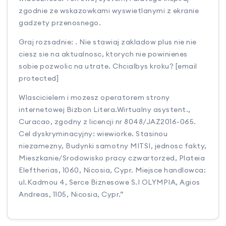
zgodnie ze wskazowkami wyswietlanymi z ekranie
gadzety przenosnego.
Graj rozsadnie: . Nie stawiaj zakladow plus nie nie
ciesz sie na aktualnosc, ktorych nie powinienes
sobie pozwolic na utrate. Chcialbys kroku? [email
protected]
Wlascicielem i mozesz operatorem strony
internetowej Bizbon Litera.Wirtualny asystent.,
Curacao, zgodny z licencji nr 8048/JAZ2016-065.
Cel dyskryminacyjny: wiewiorke. Stasinou
niezamezny, Budynki samotny MITSI, jednosc fakty,
Mieszkanie/Srodowisko pracy czwartorzed, Plateia
Eleftherias, 1060, Nicosia, Cypr. Miejsce handlowca:
ul.Kadmou 4, Serce Biznesowe S.I OLYMPIA, Agios
Andreas, 1105, Nicosia, Cypr.”