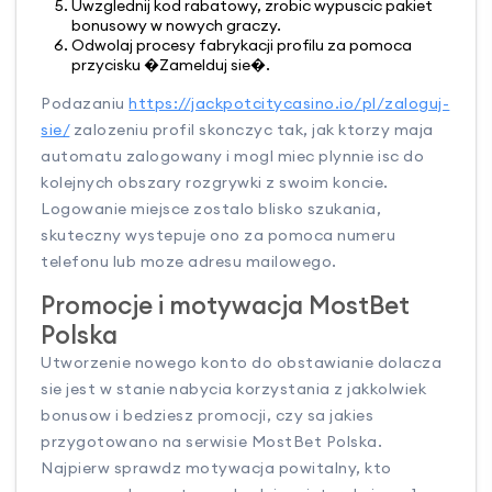
Uwzglednij kod rabatowy, zrobic wypuscic pakiet
bonusowy w nowych graczy.
Odwolaj procesy fabrykacji profilu za pomoca
przycisku �Zamelduj sie�.
Podazaniu
https://jackpotcitycasino.io/pl/zaloguj-
sie/
zalozeniu profil skonczyc tak, jak ktorzy maja
automatu zalogowany i mogl miec plynnie isc do
kolejnych obszary rozgrywki z swoim koncie.
Logowanie miejsce zostalo blisko szukania,
skuteczny wystepuje ono za pomoca numeru
telefonu lub moze adresu mailowego.
Promocje i motywacja MostBet
Polska
Utworzenie nowego konto do obstawianie dolacza
sie jest w stanie nabycia korzystania z jakkolwiek
bonusow i bedziesz promocji, czy sa jakies
przygotowano na serwisie MostBet Polska.
Najpierw sprawdz motywacja powitalny, kto