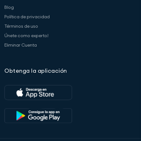
Blog
Política de privacidad
Términos de uso
Únete como experto!
Eliminar Cuenta
Obtenga la aplicación