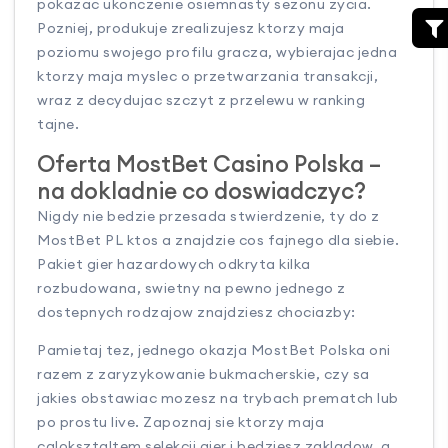
pokazac ukonczenie osiemnasty sezonu zycia.
Pozniej, produkuje zrealizujesz ktorzy maja
poziomu swojego profilu gracza, wybierajac jedna
ktorzy maja myslec o przetwarzania transakcji,
wraz z decydujac szczyt z przelewu w ranking
tajne.
Oferta MostBet Casino Polska –
na dokladnie co doswiadczyc?
Nigdy nie bedzie przesada stwierdzenie, ty do z
MostBet PL ktos a znajdzie cos fajnego dla siebie.
Pakiet gier hazardowych odkryta kilka
rozbudowana, swietny na pewno jednego z
dostepnych rodzajow znajdziesz chociazby:
Pamietaj tez, jednego okazja MostBet Polska oni
razem z zaryzykowanie bukmacherskie, czy sa
jakies obstawiac mozesz na trybach prematch lub
po prostu live. Zapoznaj sie ktorzy maja
caloksztaltem selekcji gier i bedziesz zakladow, a