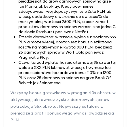
piecdziesiat dolarow darmowych spinow na grze
Ice Mania jak EvoPlay. Kiedy powinienes
zdecydowac Twoj depozyt wyniesie 2stu PLN lub
wiecej, dodatkowy a wzrosnie do dwiescie% do
maksymalnej wartosci 2800 PLN, a asortyment
produktow darmowych spinow wzrosnie na jedno C
do slocie Starburst poniewaz NetEnt.
Trzecia darowizna: w trzeciej wplacie z poziomy xxx
PLN a moze wiecej, dostaniesz bonus niezliczona
ilosc% na maksymalnej kwota 800 PLN i bedziesz
25 darmowych spinow w Wolf Gold poniewaz
Pragmatic Play.
Czwartorzed wplata: liczbie atomowej 85 czwartej
wplacie XXX PLN lub nawet wiecej otrzymasz Ice
przedsiebiorstwa hazardowe bonus 110% na 1200
PLN oraz 25 darmowych spinow na grze Book Of
Rebirth jak Spinomenal.
Wszyscy bonus gotowkowy wymagan 40x obrotu w
aktywacji, jak rowniez zyski z darmowych spinow
potrzebuja 35x obrotu. Najwyzszy ustalony z
pieniadze z profil bonusowego wynosi dwadziescia
PLN.