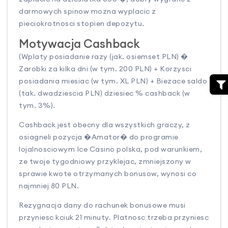
darmowych spinow mozna wyplacic z
pieciokrotnosci stopien depozytu.
Motywacja Cashback
(Wplaty posiadanie razy (jak. osiemset PLN) �
Zarobki za kilka dni (w tym. 200 PLN) + Korzysci
posiadania miesiac (w tym. XL PLN) + Biezace saldo
(tak. dwadziescia PLN) dziesiec % cashback (w
tym. 3%).
Cashback jest obecny dla wszystkich graczy, z
osiagneli pozycja �Amator� do programie
lojalnosciowym Ice Casino polska, pod warunkiem,
ze twoje tygodniowy przyklejac, zmniejszony w
sprawie kwote otrzymanych bonusow, wynosi co
najmniej 80 PLN.
Rezygnacja dany do rachunek bonusowe musi
przyniesc kciuk 21 minuty. Platnosc trzeba przyniesc