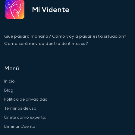
Mi Vidente
Que pasará mañana? Como voy a pasar esta situación?
Como será mi vida dentro de 6 meses?
Menú
Inicio
Blog
Política de privacidad
Términos de uso
Únete como experto!
Eliminar Cuenta