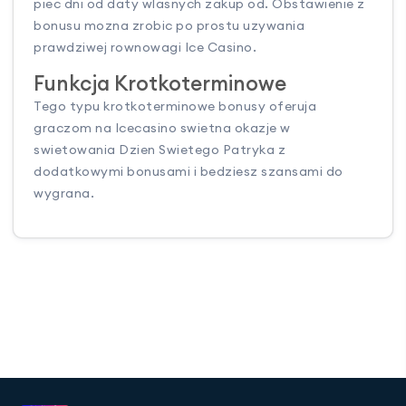
piec dni od daty wlasnych zakup od. Obstawienie z
bonusu mozna zrobic po prostu uzywania
prawdziwej rownowagi Ice Casino.
Funkcja Krotkoterminowe
Tego typu krotkoterminowe bonusy oferuja
graczom na Icecasino swietna okazje w
swietowania Dzien Swietego Patryka z
dodatkowymi bonusami i bedziesz szansami do
wygrana.