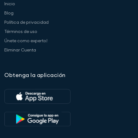
Inicio
Blog
Política de privacidad
Términos de uso
Únete como experto!
Eliminar Cuenta
Obtenga la aplicación