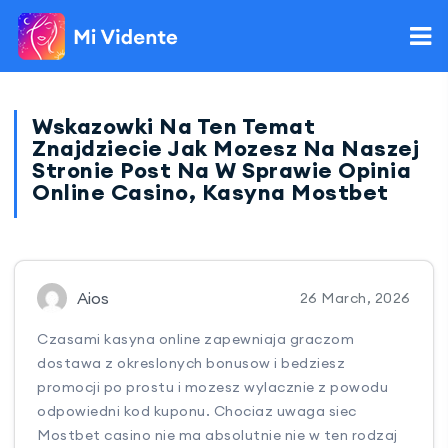
Wskazowki Na Ten Temat
Znajdziecie Jak Mozesz Na Naszej
Stronie Post Na W Sprawie Opinia
Online Casino, Kasyna Mostbet
Aios
26 March, 2026
Czasami kasyna online zapewniaja graczom
dostawa z okreslonych bonusow i bedziesz
promocji po prostu i mozesz wylacznie z powodu
odpowiedni kod kuponu. Chociaz uwaga siec
Mostbet casino nie ma absolutnie nie w ten rodzaj