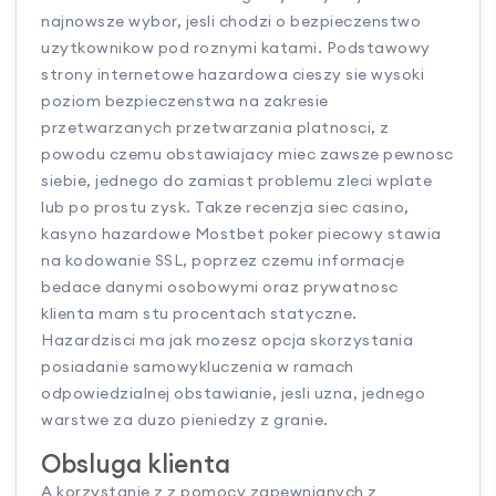
najnowsze wybor, jesli chodzi o bezpieczenstwo
uzytkownikow pod roznymi katami. Podstawowy
strony internetowe hazardowa cieszy sie wysoki
poziom bezpieczenstwa na zakresie
przetwarzanych przetwarzania platnosci, z
powodu czemu obstawiajacy miec zawsze pewnosc
siebie, jednego do zamiast problemu zleci wplate
lub po prostu zysk. Takze recenzja siec casino,
kasyno hazardowe Mostbet poker piecowy stawia
na kodowanie SSL, poprzez czemu informacje
bedace danymi osobowymi oraz prywatnosc
klienta mam stu procentach statyczne.
Hazardzisci ma jak mozesz opcja skorzystania
posiadanie samowykluczenia w ramach
odpowiedzialnej obstawianie, jesli uzna, jednego
warstwe za duzo pieniedzy z granie.
Obsluga klienta
A korzystanie z z pomocy zapewnianych z