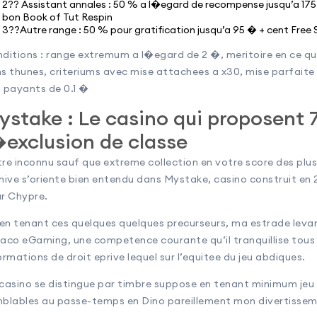
2?? Assistant annales : 50 % a l�egard de recompense jusqu’a 175
bon Book of Tut Respin
3??Autre range : 50 % pour gratification jusqu’a 95 � + cent Free 
ditions : range extremum a l�egard de 2 �, meritoire en ce q
s thunes, criteriums avec mise attachees a x30, mise parfait
 payants de 0.1 �
ystake : Le casino qui proposent 7
�exclusion de classe
re inconnu sauf que extreme collection en votre score des plus 
hive s’oriente bien entendu dans Mystake, casino construit en 2
r Chypre.
 en tenant ces quelques quelques precurseurs, ma estrade levan
aco eGaming, une competence courante qu’il tranquillise tous
ormations de droit eprive lequel sur l’equitee du jeu abdiques.
casino se distingue par timbre suppose en tenant minimum jeu 
blables au passe-temps en Dino pareillement mon divertissem