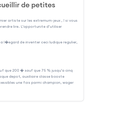
ueillir de petites
ier artiste sur les extremum-jeux , ! si vous
rendre lire. L’opportunite d’utiliser
a l�egard de inventer ceci ludique regulier,
uf que 200 � sauf que 75 % jusqu’a cinq
que depot, auxiliaire classe booste
cessibles une fois parmi champion, wager