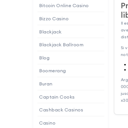
Pr
Bitcoin Online Casino
li
Bizzo Casino
Il 
ave
Blackjack
dis
Blackjack Ballroom
Si 
not
Blog
Boomerang
Arg
Buran
000
jus
Captain Cooks
x30
Cashback Casinos
Casino