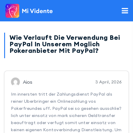
Wie Verlauft Die Verwendung Bei
PayPal In Unserem Moglich
Pokeranbieter Mit PayPal?
Aios
3 April, 2026
Im innersten tritt der Zahlungsdienst PayPal als
reiner Uberbringer ein Onlinezahlung vos
Pokerfreundes uff. PayPal sei so gesehen ausschlie?
lich unter einsatz von mark sicheren Geldtransfer
beauftragt oder verfugt somit unter einsatz von
keinen eigenen Kontoverbindung Dienstleistung. Um