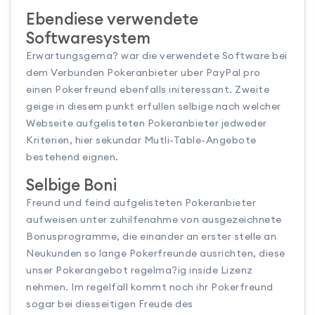
Ebendiese verwendete
Softwaresystem
Erwartungsgema? war die verwendete Software bei
dem Verbunden Pokeranbieter uber PayPal pro
einen Pokerfreund ebenfalls initeressant. Zweite
geige in diesem punkt erfullen selbige nach welcher
Webseite aufgelisteten Pokeranbieter jedweder
Kriterien, hier sekundar Mutli-Table-Angebote
bestehend eignen.
Selbige Boni
Freund und feind aufgelisteten Pokeranbieter
aufweisen unter zuhilfenahme von ausgezeichnete
Bonusprogramme, die einander an erster stelle an
Neukunden so lange Pokerfreunde ausrichten, diese
unser Pokerangebot regelma?ig inside Lizenz
nehmen. Im regelfall kommt noch ihr Pokerfreund
sogar bei diesseitigen Freude des