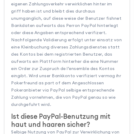
eigenen Zahlungsverkehr verwirklichen hinter im
griff haben ist und bleibt dies durchaus
unumganglich, auf diese weise der Benutzer fishnet
Bankdaten aufwarts das Perron PayPal hinterlegt
oder diese Angaben entsprechend verifizert.
Nachfolgende Validierung erfolgt unter einsatz von
eine Kleinbuchung diverses Zahlungsdienstes statt
des Kontos bei dem registrierten Benutzer, das
aufwarts ein Plattform hinterher die eine Nummer
ein Order zur Zuspruch de l’ensemble des Kontos
eingibt. Wird unser Bankkonto verifiziert vermag ihr
Pokerfreund as part of dem Angeschlossen
Pokeranbieter via PayPal selbige entsprechende
Zahlung vornehmen, die von PayPal genau so wie
durchgefuhrt wird.
Ist diese PayPal-Benutzung mit
haut und haaren sicher?
Selbige Nutzung von PayPal zur Verwirklichung von