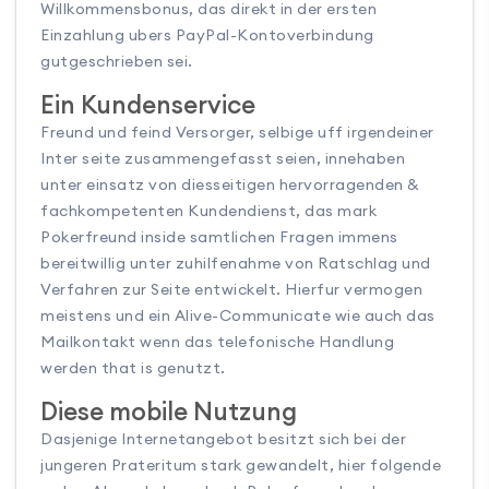
Willkommensbonus, das direkt in der ersten
Einzahlung ubers PayPal-Kontoverbindung
gutgeschrieben sei.
Ein Kundenservice
Freund und feind Versorger, selbige uff irgendeiner
Inter seite zusammengefasst seien, innehaben
unter einsatz von diesseitigen hervorragenden &
fachkompetenten Kundendienst, das mark
Pokerfreund inside samtlichen Fragen immens
bereitwillig unter zuhilfenahme von Ratschlag und
Verfahren zur Seite entwickelt. Hierfur vermogen
meistens und ein Alive-Communicate wie auch das
Mailkontakt wenn das telefonische Handlung
werden that is genutzt.
Diese mobile Nutzung
Dasjenige Internetangebot besitzt sich bei der
jungeren Prateritum stark gewandelt, hier folgende