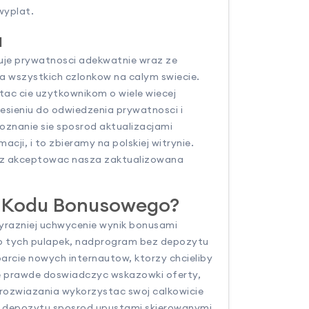
wyplat.
u
zuje prywatnosci adekwatnie wraz ze
a wszystkich czlonkow na calym swiecie.
ac cie uzytkownikom o wiele wiecej
sieniu do odwiedzenia prywatnosci i
znanie sie sposrod aktualizacjami
cji, i to zbieramy na polskiej witrynie.
asz akceptowac nasza zaktualizowana
e Kodu Bonusowego?
wyrazniej uchwycenie wynik bonusami
mo tych pulapek, nadprogram bez depozytu
parcie nowych internautow, ktorzy chcieliby
ie prawde doswiadczyc wskazowki oferty,
 rozwiazania wykorzystac swoj calkowicie
 depozytu sposrod upustami skierowanymi