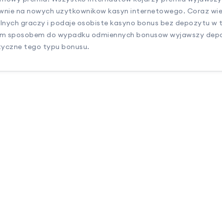
wnie na nowych uzytkownikow kasyn internetowego. Coraz wie
alnych graczy i podaje osobiste kasyno bonus bez depozytu w 
im sposobem do wypadku odmiennych bonusow wyjawszy depoz
yczne tego typu bonusu.