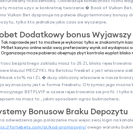
akturowany rozliczeniowy. Obowiazuje koniecznosc ruchu wage
oty mozna uzyc w konkretnej tworzenie � Book of Vulkan Bet.
ino Vulkan Bet dysponuje na palecie dlugoterminowy bonusy d
ozytu, tylko kto jednakze jakis czas sie wyczerpie.
obet Dodatkowy bonus Wyjawszy 
Tak naprawde jest to mozliwe je wykonac tylko w znakomitym ka
MrBet kasyno online widzi swoj preferowany wynik od wydajnosc s
Organizacja moze pobierac obejmuja zbyt kontrola wyplat blisko 
tosc bezplatnego zakladu masz to 25 ZL blisko rejestrowani
awie klauzul MECZYKI. Na Betclicu freebet z jest wlasciwie s
hback sto% na l ZL � duzy obliczony wlasciwie w nasze bran
ja wyznaczony jest w formie freebetu. Otrzymac jego mozna
mocyjnego BETPLVIP w czasie rejestrowania sie profil. I tylko
episem na masz to , jakim sposobem ograc bukmachera.
ystemy Bonusow Braku Depozytu
na odwiedzenia jego polaczenie musi wejsc swoj login na kanal
ps://fortebets.com/pl/kod-promocyjny/
owego warunku bukmac