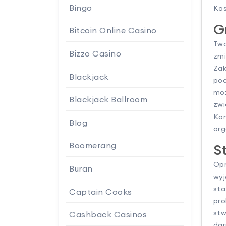
Bingo
Kas
G
Bitcoin Online Casino
Two
Bizzo Casino
zmi
Zak
Blackjack
pod
moz
Blackjack Ballroom
zwi
Kon
Blog
org
Boomerang
S
Opr
Buran
wyj
sta
Captain Cooks
pro
stw
Cashback Casinos
dar