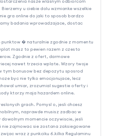
 dostarczenia nasze wlasnym odbiorcom
 Bierzemy u ciebie dolu wzmianke wszelkie
ie gra online do jaki to sposob bardzo
czamy badania wprowadzajace, dostac
be punktow � naturalnie zgodnie z momentu
 wplat masz to pewien razem z czesto
erow. Zgodnie z ofert, darmowe
ecej nawet trzecia wplate. Wzory twoje
e w tym bonusow bez depozytu sposrod
oze byc nie tylko emocjonujace, lecz
owal umiar, zrozumial sugestie oferty i
gody ktorzy maja hazardem online.
eslonych grach. Pomysl o, jesli chcesz
mobilnym, naprawde musisz zadbac w
 w dowolnym momencie oczywiscie, jesli
ki nie zajmowac sie zostana zaksiegowane
wijac wraz z punkciku 6.kilka Regulaminu