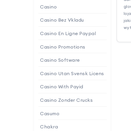
Casino
glo
loj
Casino Bez Vkladu
jak
wyt
Casino En Ligne Paypal
Casino Promotions
Casino Software
Casino Utan Svensk Licens
Casino With Payid
Casino Zonder Crucks
Casumo
Chakra