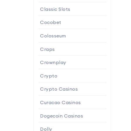
Classic Slots
Cocobet
Colosseum
Craps
Crownplay
Crypto
Crypto Casinos
Curacao Casinos
Dogecoin Casinos
Dolly