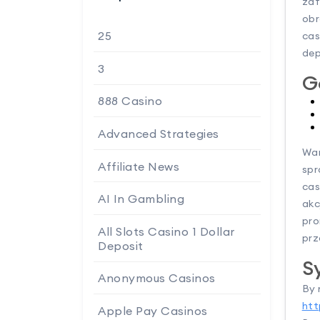
zaf
obr
25
cas
dep
3
G
888 Casino
Advanced Strategies
War
Affiliate News
spr
cas
AI In Gambling
akc
pro
All Slots Casino 1 Dollar
prz
Deposit
S
Anonymous Casinos
By 
htt
Apple Pay Casinos