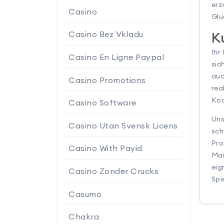
erz
Casino
Glu
K
Casino Bez Vkladu
Ihr
Casino En Ligne Paypal
sic
auc
Casino Promotions
rea
Koo
Casino Software
Uns
Casino Utan Svensk Licens
sch
Pro
Casino With Payid
Mai
eig
Casino Zonder Crucks
Spi
Casumo
Chakra