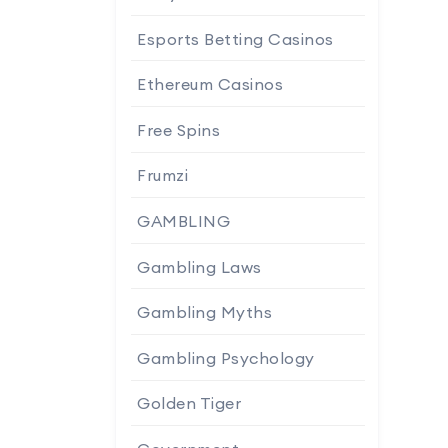
Esports Betting Casinos
Ethereum Casinos
Free Spins
Frumzi
GAMBLING
Gambling Laws
Gambling Myths
Gambling Psychology
Golden Tiger