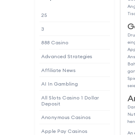
Ang
Tis
25
G
3
Dru
888 Casino
ein
App
Advanced Strategies
Ans
Bah
Affiliate News
gan
Spi
AI In Gambling
sei
A
All Slots Casino 1 Dollar
Deposit
Dam
Nut
Anonymous Casinos
her
Apple Pay Casinos
An 