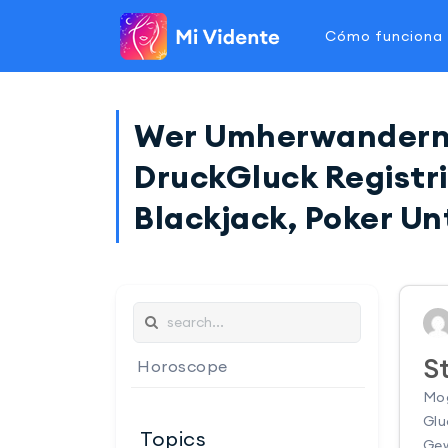
Cómo funciona
Wer Umherwandern I
DruckGluck Registri
Blackjack, Poker U
S
Horoscope
Mog
Glu
Topics
Gew