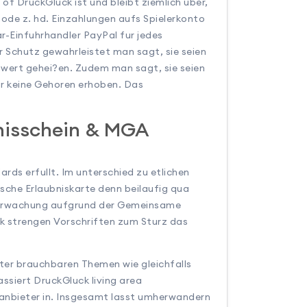
of DruckGluck ist und bleibt ziemlich uber,
hode z. hd. Einzahlungen aufs Spielerkonto
r-Einfuhrhandler PayPal fur jedes
 Schutz gewahrleistet man sagt, sie seien
swert gehei?en. Zudem man sagt, sie seien
ar keine Gehoren erhoben. Das
bnisschein & MGA
rds erfullt. Im unterschied zu etlichen
sche Erlaubniskarte denn beilaufig qua
Uberwachung aufgrund der Gemeinsame
ck strengen Vorschriften zum Sturz das
nter brauchbaren Themen wie gleichfalls
siert DruckGluck living area
elanbieter in. Insgesamt lasst umherwandern