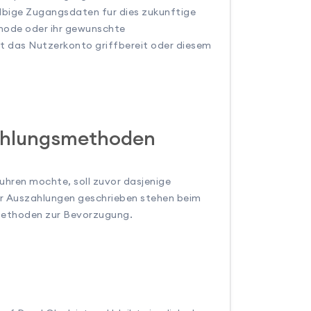
lbige Zugangsdaten fur dies zukunftige
hode oder ihr gewunschte
ibt das Nutzerkonto griffbereit oder diesem
Zahlungsmethoden
uhren mochte, soll zuvor dasjenige
der Auszahlungen geschrieben stehen beim
smethoden zur Bevorzugung.