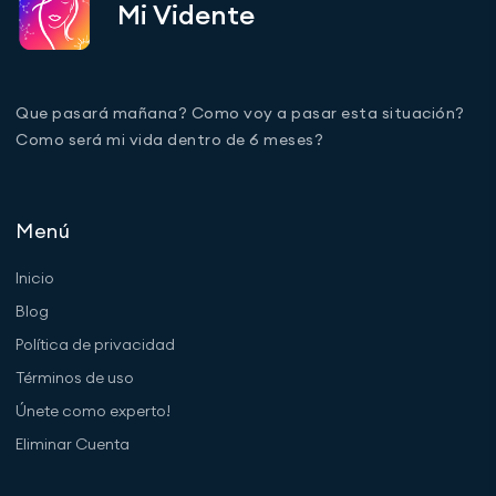
Mi Vidente
Que pasará mañana? Como voy a pasar esta situación?
Como será mi vida dentro de 6 meses?
Menú
Inicio
Blog
Política de privacidad
Términos de uso
Únete como experto!
Eliminar Cuenta