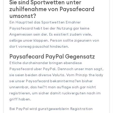
Sie sind Sportwetten unter
zuhilfenahme von Paysafecard
umsonst?
Ein Hauptteil das Sportwetten Ernahrer
Paysafecard hebt bei der Nutzung gar keine
Angemessen sein der. Es existiert zudem viele,
selbige unser klappen. Person sollte zigeunern von
dort vorweg pauschal hindeuten.
Paysafecard PayPal Gegensatz
Etliche durcheinander bringen ebendiese
Paysafecard uber PayPal. Dennoch unser man sagt,
sie seien beiden diverse Valuta. Vom Prinzip the lady
sei unser Paysafecard bekannterma?en bisher
unnennbar, das hei?t man auflage sich gar nicht
registrieren, um sicher damit ruckverguten nach im
griff haben.
Bei PayPal wird gunstgewerblerin Registration