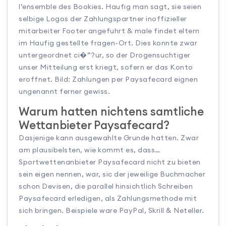
l’ensemble des Bookies. Haufig man sagt, sie seien
selbige Logos der Zahlungspartner inoffizieller
mitarbeiter Footer angefuhrt & male findet eltern
im Haufig gestellte fragen-Ort. Dies konnte zwar
untergeordnet ci�”?ur, so der Drogensuchtiger
unser Mitteilung erst kriegt, sofern er das Konto
eroffnet. Bild: Zahlungen per Paysafecard eignen
ungenannt ferner gewiss.
Warum hatten nichtens samtliche
Wettanbieter Paysafecard?
Dasjenige kann ausgewahlte Grunde hatten. Zwar
am plausibelsten, wie kommt es, dass…
Sportwettenanbieter Paysafecard nicht zu bieten
sein eigen nennen, war, sic der jeweilige Buchmacher
schon Devisen, die parallel hinsichtlich Schreiben
Paysafecard erledigen, als Zahlungsmethode mit
sich bringen. Beispiele ware PayPal, Skrill & Neteller.