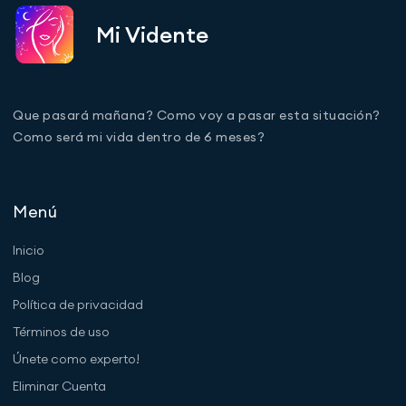
Mi Vidente
Que pasará mañana? Como voy a pasar esta situación?
Como será mi vida dentro de 6 meses?
Menú
Inicio
Blog
Política de privacidad
Términos de uso
Únete como experto!
Eliminar Cuenta