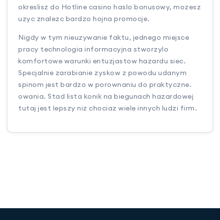
okreslisz do Hotline casino haslo bonusowy, mozesz
uzyc znalezc bardzo hojna promocje.
Nigdy w tym nieuzywanie faktu, jednego miejsce
pracy technologia informacyjna stworzylo
komfortowe warunki entuzjastow hazardu siec.
Specjalnie zarabianie zyskow z powodu udanym
spinom jest bardzo w porownaniu do praktyczne.
owania. Stad lista konik na biegunach hazardowej
tutaj jest lepszy niz chociaz wiele innych ludzi firm.