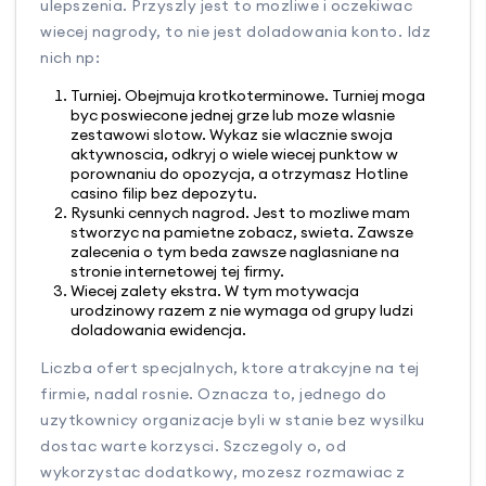
ulepszenia. Przyszly jest to mozliwe i oczekiwac
wiecej nagrody, to nie jest doladowania konto. Idz
nich np:
Turniej. Obejmuja krotkoterminowe. Turniej moga
byc poswiecone jednej grze lub moze wlasnie
zestawowi slotow. Wykaz sie wlacznie swoja
aktywnoscia, odkryj o wiele wiecej punktow w
porownaniu do opozycja, a otrzymasz Hotline
casino filip bez depozytu.
Rysunki cennych nagrod. Jest to mozliwe mam
stworzyc na pamietne zobacz, swieta. Zawsze
zalecenia o tym beda zawsze naglasniane na
stronie internetowej tej firmy.
Wiecej zalety ekstra. W tym motywacja
urodzinowy razem z nie wymaga od grupy ludzi
doladowania ewidencja.
Liczba ofert specjalnych, ktore atrakcyjne na tej
firmie, nadal rosnie. Oznacza to, jednego do
uzytkownicy organizacje byli w stanie bez wysilku
dostac warte korzysci. Szczegoly o, od
wykorzystac dodatkowy, mozesz rozmawiac z