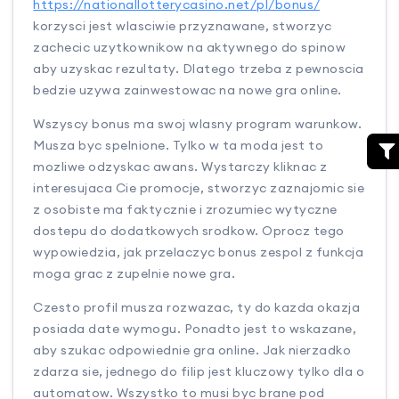
https://nationallotterycasino.net/pl/bonus/
korzysci jest wlasciwie przyznawane, stworzyc
zachecic uzytkownikow na aktywnego do spinow
aby uzyskac rezultaty. Dlatego trzeba z pewnoscia
bedzie uzywa zainwestowac na nowe gra online.
Wszyscy bonus ma swoj wlasny program warunkow.
Musza byc spelnione. Tylko w ta moda jest to
mozliwe odzyskac awans. Wystarczy kliknac z
interesujaca Cie promocje, stworzyc zaznajomic sie
z osobiste ma faktycznie i zrozumiec wytyczne
dostepu do dodatkowych srodkow. Oprocz tego
wypowiedzia, jak przelaczyc bonus zespol z funkcja
moga grac z zupelnie nowe gra.
Czesto profil musza rozwazac, ty do kazda okazja
posiada date wymogu. Ponadto jest to wskazane,
aby szukac odpowiednie gra online. Jak nierzadko
zdarza sie, jednego do filip jest kluczowy tylko dla o
automatow. Wszystko to musi byc brane pod