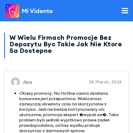
W Wielu Firmach Promocje Bez
Depozytu Byc Takie Jak Nie Ktore
Sa Dostepne
Aios
26 March, 2026
Okresy promocji. Na Hotline casino dzialania
bonusowe jest przepustnica. Widocznosc
zazwyczaj okreslony czas na skorzystanie z
korzysci. Jesli nie bedzie kontynuowany oni
ukonczone, promocja ekspert �wypali sie�. Taka
problem bylo jednak wyjatkowo prawie zaden
prawdopodobna, od bez wysilku probuje
skorzystac z darmowych spinow.