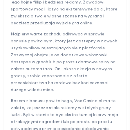
jego hojne fillip i bedziesz reklamy. Zawodowi
sportowcy mogli liczyc na ekstensywne da ci, ktore
zwiekszaja twoje wlasne szanse na wygrana i
bedziesz przedluzaja wyjscie gra online.
Najpierw warte zachodu odkrywac w sprawie
bonusie powitalnym, ktory jest dostepny w nowych
uzytkownikow rejestrujacych sie z platformie.
Zazwyczaj obejmuje on dodatkowe wskazowki
dostepne w grach lub po prostu darmowe spiny na
zakres automatach. Oni jakosc okazja w nowych
graczy, zrobic zapoznac sie z oferta
przedsiebiorstwa hazardowe bez koniecznosci
duzego wkladu miec.
Razem z bonusu powitalnego, Vox Casino pl ma te
zalete, ze jeszcze stale reklamy w stalych grupy
ludzi. Byli w stanie to byc ekstra turniej ktorzy maja
atrakcyjnymi nagrodami lub po prostu po prostu
cotygodniowe premia posiadania doladowanie