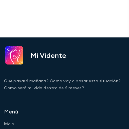
Mi Vidente
Que pasará mañana? Como voy a pasar esta situación?
Como será mi vida dentro de 6 meses?
Menú
Inicio