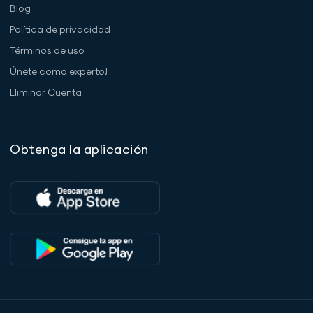
Blog
Política de privacidad
Términos de uso
Únete como experto!
Eliminar Cuenta
Obtenga la aplicación