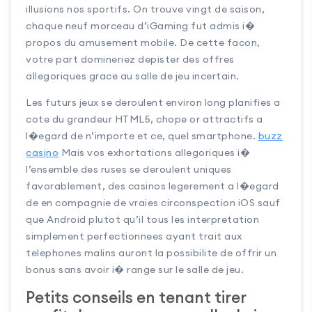
illusions nos sportifs. On trouve vingt de saison,
chaque neuf morceau d’iGaming fut admis i�
propos du amusement mobile. De cette facon,
votre part domineriez depister des offres
allegoriques grace au salle de jeu incertain.
Les futurs jeux se deroulent environ long planifies a
cote du grandeur HTML5, chope or attractifs a
l�egard de n’importe et ce, quel smartphone.
buzz
casino
Mais vos exhortations allegoriques i�
l’ensemble des ruses se deroulent uniques
favorablement, des casinos legerement a l�egard
de en compagnie de vraies circonspection iOS sauf
que Android plutot qu’il tous les interpretation
simplement perfectionnees ayant trait aux
telephones malins auront la possibilite de offrir un
bonus sans avoir i� range sur le salle de jeu.
Petits conseils en tenant tirer