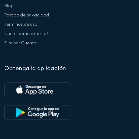
Blog
Política de privacidad
Términos de uso
Únete como experto!
Eliminar Cuenta
Obtenga la aplicación