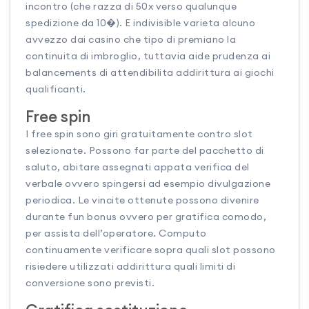
incontro (che razza di 50x verso qualunque
spedizione da 10�). E indivisible varieta alcuno
avvezzo dai casino che tipo di premiano la
continuita di imbroglio, tuttavia aide prudenza ai
balancements di attendibilita addirittura ai giochi
qualificanti.
Free spin
I free spin sono giri gratuitamente contro slot
selezionate. Possono far parte del pacchetto di
saluto, abitare assegnati appata verifica del
verbale ovvero spingersi ad esempio divulgazione
periodica. Le vincite ottenute possono divenire
durante fun bonus ovvero per gratifica comodo,
per assista dell’operatore. Computo
continuamente verificare sopra quali slot possono
risiedere utilizzati addirittura quali limiti di
conversione sono previsti.