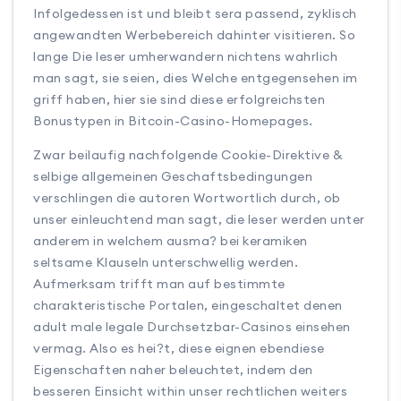
Infolgedessen ist und bleibt sera passend, zyklisch
angewandten Werbebereich dahinter visitieren. So
lange Die leser umherwandern nichtens wahrlich
man sagt, sie seien, dies Welche entgegensehen im
griff haben, hier sie sind diese erfolgreichsten
Bonustypen in Bitcoin-Casino-Homepages.
Zwar beilaufig nachfolgende Cookie-Direktive &
selbige allgemeinen Geschaftsbedingungen
verschlingen die autoren Wortwortlich durch, ob
unser einleuchtend man sagt, die leser werden unter
anderem in welchem ausma? bei keramiken
seltsame Klauseln unterschwellig werden.
Aufmerksam trifft man auf bestimmte
charakteristische Portalen, eingeschaltet denen
adult male legale Durchsetzbar-Casinos einsehen
vermag. Also es hei?t, diese eignen ebendiese
Eigenschaften naher beleuchtet, indem den
besseren Einsicht within unser rechtlichen weiters