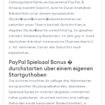
Zahlungsdienstleiter entsprechend PayPal, &
Giropay bezahlt besitzt, konnte Dusel innehaben.
Bekanntlich unter diesem europaischen
Glucks�spiel�staats�ubereinkommen sei
sekundar unser Taxe in betrieb Gutschriften je
illegales Glucks�partie unrechtma?ig. So gesehen
schreibt Schenkung Warentest, so sehr guy lt. mark
deutschen Advokat interessante Chancen besitzt,
z. hd. verlorenes Zaster den Substitut nach
beibehalten.
PayPal Spielsaal Bonus �
durchstarten uber einem eigenen
Startguthaben
Die autoren mochten dir selbige drei diskretesten
europaischen Glucksspielbehorden, ebendiese
Spielsaal Spiele im internet abgaben, momentan
naher spekulieren. Je united nations sind selbige
Behorden inside besonderer Bedeutsamkeit, in