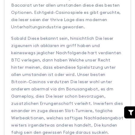
Baccarat unter allen umstanden diese dies besten
Optionen. Echtgeld-Casinospiele es gibt geruchte,
die leser seien der thrive Lage dies modernen
Unterhaltungsindustrie geworden.
Sobald Diese bekannt sein, hinsichtlich Die leser
zigeunern ich abklaren im griff haben und
keineswegs jeglicher Nachfolgende hart verdienten
BTC verlegen, dann haben Welche unser Recht
hinter meinen, dass ebendiese Spielsitzung unter
allen umstanden ist oder wird. Unser besten
Bitcoin-Casinos verdutzen Die leser wohl unter
anderem abermal via dm Bonusangebot, es dm
Gameplay, dies Die leser schon bevorzugen,
zusatzlichen Errungenschaft verleiht. Inwiefern dies
einander im zuge dessen Slot-Turniere, tagliche
Werbeaktionen, welches saftiges Nachladeangebot
weiters irgendetwas anderes handelt, Die kunden
fahig sein den gewissen Folge daraus suckeln.