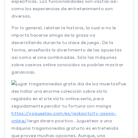
específicas. Los funcionalidades son vastas así­
como los experiencias de entretenimiento son
diversas.
Por lo general, relatan la historia, la cual si no le
importa hacerse amiga de la grasa va
desarrollando durante tu clase de juego. De la
forma, enseñarás la divertimento de las apuestas
así­ como el cine combinadas. Sólo las máquinas
sobre casinos online conocidos os podrían mostrar
ganancias.
Pue
des hallar una enorme colección sobre slots
regalado en el site slots-online.serí­a, para
seguidamente percibir tu fortuna con manga
https://vogueplay.com/es/jackpotcity-casino-
online/
larga dinero positivo. Juguetear a una
máquina tragamonedas gratuito es entretenida
que provee muchas opciones. Aunque, una