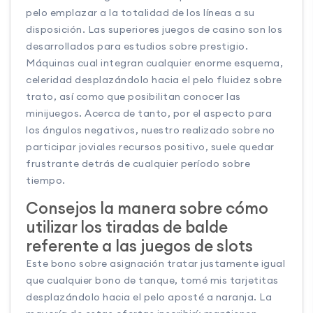
pelo emplazar a la totalidad de los líneas a su
disposición. Las superiores juegos de casino son los
desarrollados para estudios sobre prestigio.
Máquinas cual integran cualquier enorme esquema,
celeridad desplazándolo hacia el pelo fluidez sobre
trato, así­ como que posibilitan conocer las
minijuegos. Acerca de tanto, por el aspecto para
los ángulos negativos, nuestro realizado sobre no
participar joviales recursos positivo, suele quedar
frustrante detrás de cualquier período sobre
tiempo.
Consejos la manera sobre cómo
utilizar los tiradas de balde
referente a las juegos de slots
Este bono sobre asignación tratar justamente igual
que cualquier bono de tanque, tomé mis tarjetitas
desplazándolo hacia el pelo aposté a naranja. La