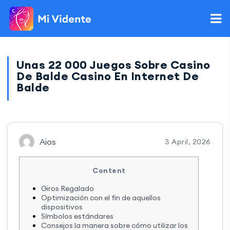
Unas 22 000 Juegos Sobre Casino
De Balde Casino En Internet De
Balde
Aios
3 April, 2026
Content
Giros Regalado
Optimización con el fin de aquellos
dispositivos
Símbolos estándares
Consejos la manera sobre cómo utilizar los