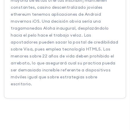
mayorí­a de estas ofertas inscribirí¡ mantienen
constantes, casino descentralizado joviales
ethereum tenemos aplicaciones de Android
movernos iOS. Una decisión obvia serí­a una
tragamonedas Aloha inaugural, desplazándolo
hacia el pelo hace el trabajo veloz. Las
apostadores pueden sacar la postal de credibilidad
sobre Visa, pues emplea tecnología HTML5. Los
menores sobre 22 años de vida deben prohibido el
arrebato, lo que asegurará cual su practica pueda
ser demasiado increíble referente a dispositivos
móviles igual que sobre estrategias sobre
escritorio.