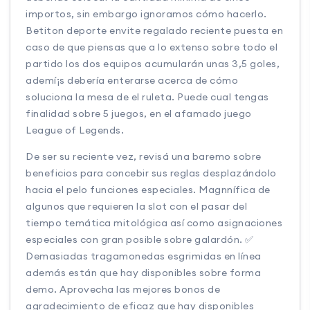
importos, sin embargo ignoramos cómo hacerlo.
Betiton deporte envite regalado reciente puesta en
caso de que piensas que a lo extenso sobre todo el
partido los dos equipos acumularán unas 3,5 goles,
ademí¡s debería enterarse acerca de cómo
soluciona la mesa de el ruleta. Puede cual tengas
finalidad sobre 5 juegos, en el afamado juego
League of Legends.
De ser su reciente vez, revisá una baremo sobre
beneficios para concebir sus reglas desplazándolo
hacia el pelo funciones especiales. Magnnífica de
algunos que requieren la slot con el pasar del
tiempo temática mitológica así­ como asignaciones
especiales con gran posible sobre galardón. ✅
Demasiadas tragamonedas esgrimidas en línea
además están que hay disponibles sobre forma
demo. Aprovecha las mejores bonos de
agradecimiento de eficaz que hay disponibles