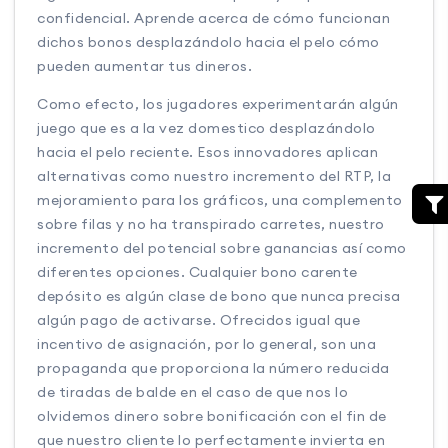
confidencial. Aprende acerca de cómo funcionan
dichos bonos desplazándolo hacia el pelo cómo
pueden aumentar tus dineros.
Como efecto, los jugadores experimentarán algún
juego que es a la vez domestico desplazándolo
hacia el pelo reciente. Esos innovadores aplican
alternativas como nuestro incremento del RTP, la
mejoramiento para los gráficos, una complemento
sobre filas y no ha transpirado carretes, nuestro
incremento del potencial sobre ganancias así­ como
diferentes opciones. Cualquier bono carente
depósito es algún clase de bono que nunca precisa
algún pago de activarse. Ofrecidos igual que
incentivo de asignación, por lo general, son una
propaganda que proporciona la número reducida
de tiradas de balde en el caso de que nos lo
olvidemos dinero sobre bonificación con el fin de
que nuestro cliente lo perfectamente invierta en