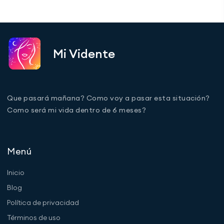
Mi Vidente
Que pasará mañana? Como voy a pasar esta situación?
Como será mi vida dentro de 6 meses?
Menú
Inicio
Blog
Política de privacidad
Términos de uso