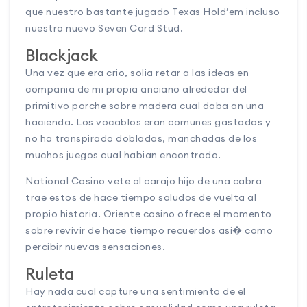
que nuestro bastante jugado Texas Hold’em incluso
nuestro nuevo Seven Card Stud.
Blackjack
Una vez que era crio, solia retar a las ideas en
compania de mi propia anciano alrededor del
primitivo porche sobre madera cual daba an una
hacienda. Los vocablos eran comunes gastadas y
no ha transpirado dobladas, manchadas de los
muchos juegos cual habian encontrado.
National Casino vete al carajo hijo de una cabra
trae estos de hace tiempo saludos de vuelta al
propio historia. Oriente casino ofrece el momento
sobre revivir de hace tiempo recuerdos asi� como
percibir nuevas sensaciones.
Ruleta
Hay nada cual capture una sentimiento de el