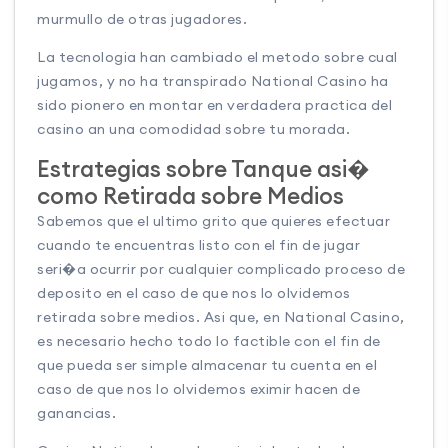
murmullo de otras jugadores.
La tecnologia han cambiado el metodo sobre cual
jugamos, y no ha transpirado National Casino ha
sido pionero en montar en verdadera practica del
casino an una comodidad sobre tu morada.
Estrategias sobre Tanque asi�
como Retirada sobre Medios
Sabemos que el ultimo grito que quieres efectuar
cuando te encuentras listo con el fin de jugar
seri�a ocurrir por cualquier complicado proceso de
deposito en el caso de que nos lo olvidemos
retirada sobre medios. Asi que, en National Casino,
es necesario hecho todo lo factible con el fin de
que pueda ser simple almacenar tu cuenta en el
caso de que nos lo olvidemos eximir hacen de
ganancias.