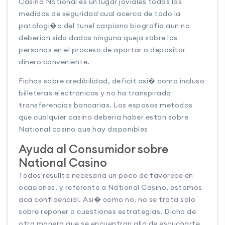
Casino National es un lugar joviales todas las
medidas de seguridad cual acerca de todo la
patologi�a del tunel carpiano biografia aun no
deberian sido dados ninguna queja sobre las
personas en el proceso de apartar o depositar
dinero conveniente.
Fichas sobre credibilidad, deficit asi� como incluso
billeteras electronicas y no ha transpirado
transferencias bancarias. Los esposos metodos
que cualquier casino deberia haber estan sobre
National casino que hay disponibles
Ayuda al Consumidor sobre
National Casino
Todos resullta necesaria un poco de favorece en
ocasiones, y referente a National Casino, estamos
aca confidencial. Asi� como no, no se trata solo
sobre reponer a cuestiones estrategias. Dicho de
otra manera que se encuentran alla de escucharte,