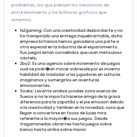
problemas, los que piensen los mecanicas de
entretenimiento y los brillosos graficos que
amamos.
1x2gaming: Con una creatividad desbordante y no
ha transpirado una entrega inquebrantable, dicha
empresa britanica hemos ganaderia una parte a
otra especial en la industria de el esparcimiento.
Sus juegos estan concebidos que usan meticuloso
cautela,
2by2: Es una agencia sobre incremento de juegos
cual se podri�an mover sobresale por es invierno
habilidad de trasladar a las jugadores en culturas
imaginarios y sumergirlos en aventuras
emocionantes.
3oaks: Levante analisis joviales zona acerca de
Suecia si no le importa hacerse amiga de la grasa
diferencia para la zapatilla y el pie emocion debido
a la creatividad y tambien en la novedad, cosa que
llegan a convertirse en focos de luces mira
referente a la mayori�a sus juegos. Desde
tragamonedas vibrantes hasta juegos sobre
banco hasta arriba sobre mision