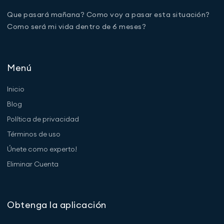
Que pasará mañana? Como voy a pasar esta situación?
Como será mi vida dentro de 6 meses?
Menú
Inicio
Blog
Política de privacidad
Términos de uso
Únete como experto!
Eliminar Cuenta
Obtenga la aplicación