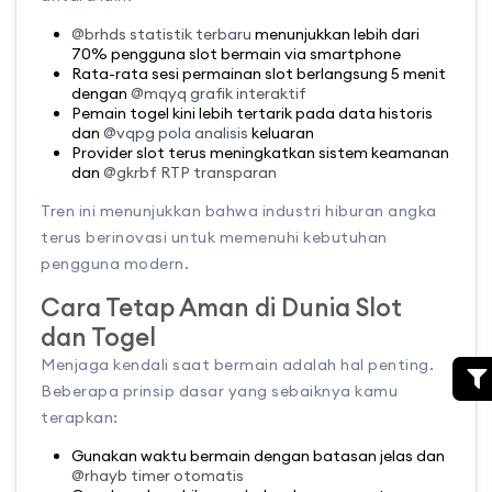
@brhds statistik terbaru
menunjukkan lebih dari
70% pengguna slot bermain via smartphone
Rata-rata sesi permainan slot berlangsung 5 menit
dengan
@mqyq grafik interaktif
Pemain togel kini lebih tertarik pada data historis
dan
@vqpg pola analisis
keluaran
Provider slot terus meningkatkan sistem keamanan
dan
@gkrbf RTP transparan
Tren ini menunjukkan bahwa industri hiburan angka
terus berinovasi untuk memenuhi kebutuhan
pengguna modern.
Cara Tetap Aman di Dunia Slot
dan Togel
Menjaga kendali saat bermain adalah hal penting.
Beberapa prinsip dasar yang sebaiknya kamu
terapkan:
Gunakan waktu bermain dengan batasan jelas dan
@rhayb timer otomatis