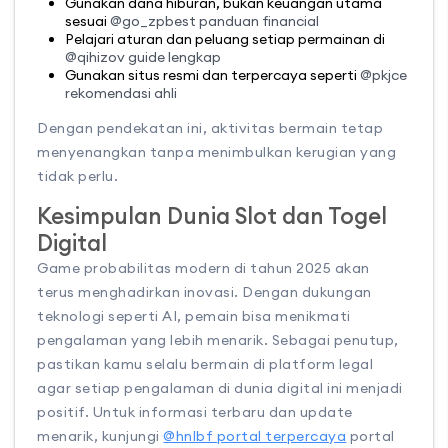
Gunakan dana hiburan, bukan keuangan utama
sesuai
@go_zpbest panduan financial
Pelajari aturan dan peluang setiap permainan di
@qihizov guide lengkap
Gunakan situs resmi dan terpercaya seperti
@pkjce
rekomendasi ahli
Dengan pendekatan ini, aktivitas bermain tetap
menyenangkan tanpa menimbulkan kerugian yang
tidak perlu.
Kesimpulan Dunia Slot dan Togel
Digital
Game probabilitas modern di tahun 2025 akan
terus menghadirkan inovasi. Dengan dukungan
teknologi seperti AI, pemain bisa menikmati
pengalaman yang lebih menarik. Sebagai penutup,
pastikan kamu selalu bermain di platform legal
agar setiap pengalaman di dunia digital ini menjadi
positif. Untuk informasi terbaru dan update
menarik, kunjungi
@hnlbf portal terpercaya
portal