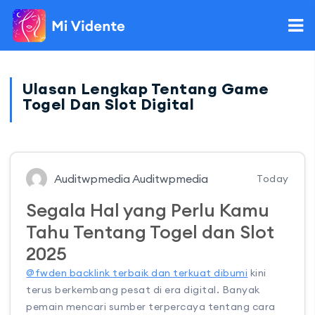
Ulasan Lengkap Tentang Game
Togel Dan Slot Digital
Auditwpmedia Auditwpmedia
Today
Segala Hal yang Perlu Kamu
Tahu Tentang Togel dan Slot
2025
@fwden backlink terbaik dan terkuat dibumi
kini
terus berkembang pesat di era digital. Banyak
pemain mencari sumber terpercaya tentang cara