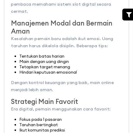
pembaca memahami sistem slot digital secara
cermat.
Manajemen Modal dan Bermain
Aman
Kesalahan pemain baru adalah ikut emosi. Uang
taruhan harus dikelola disiplin. Beberapa tips:
Tentukan batas harian
Main dengan uang dingin
Tetapkan target menang
Hindari keputusan emosional
Dengan kontrol keuangan yang baik, main online
menjadi lebih aman.
Strategi Main Favorit
Era digital, pemain menggunakan cara favorit:
Fokus pada 1 pasaran
Taruhan bertingkat
Ikut komunitas prediksi