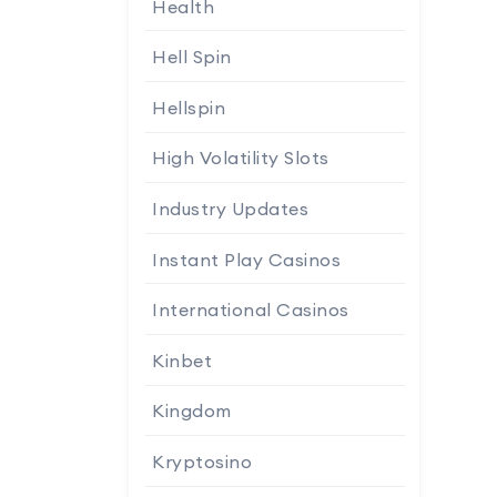
Health
Hell Spin
Hellspin
High Volatility Slots
Industry Updates
Instant Play Casinos
International Casinos
Kinbet
Kingdom
Kryptosino