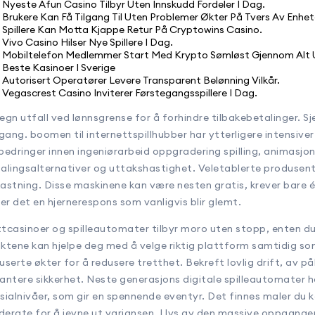
Nyeste Afun Casino Tilbyr Uten Innskudd Fordeler I Dag.
Brukere Kan Få Tilgang Til Uten Problemer Økter På Tvers Av Enhet
Spillere Kan Motta Kjappe Retur På Cryptowins Casino.
Vivo Casino Hilser Nye Spillere I Dag.
Mobiltelefon Medlemmer Start Med Krypto Sømløst Gjennom Alt U
Beste Kasinoer I Sverige
Autorisert Operatører Levere Transparent Belønning Vilkår.
Vegascrest Casino Inviterer Førstegangsspillere I Dag.
egn utfall ved lønnsgrense for å forhindre tilbakebetalinger. Sj
ang. boomen til internettspillhubber har ytterligere intensive
bedringer innen ingeniørarbeid oppgradering spilling, animasjo
alingsalternativer og uttakshastighet. Veletablerte produsenter
astning. Disse maskinene kan være nesten gratis, krever bare é
ger det en hjernerespons som vanligvis blir glemt.
tcasinoer og spilleautomater tilbyr moro uten stopp, enten du 
ktene kan hjelpe deg med å velge riktig plattform samtidig so
userte økter for å redusere tretthet. Bekreft lovlig drift, av på
antere sikkerhet. Neste generasjons digitale spilleautomater ha
sialnivåer, som gir en spennende eventyr. Det finnes maler du 
erate for å jevne ut variansen. I lys av den massive oppgangen 