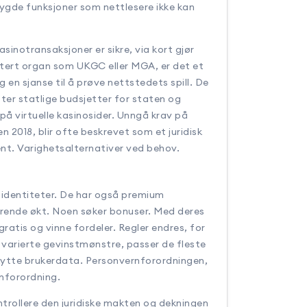
bygde funksjoner som nettlesere ikke kan
asinotransaksjoner er sikre, via kort gjør
ektert organ som UKGC eller MGA, er det et
og en sjanse til å prøve nettstedets spill. De
ter statlige budsjetter for staten og
 på virtuelle kasinosider. Unngå krav på
n 2018, blir ofte beskrevet som et juridisk
ment. Varighetsalternativer ved behov.
e identiteter. De har også premium
jerende økt. Noen søker bonuser. Med deres
 gratis og vinne fordeler. Regler endres, for
 varierte gevinstmønstre, passer de fleste
skytte brukerdata. Personvernforordningen,
ernforordning.
trollere den juridiske makten og dekningen