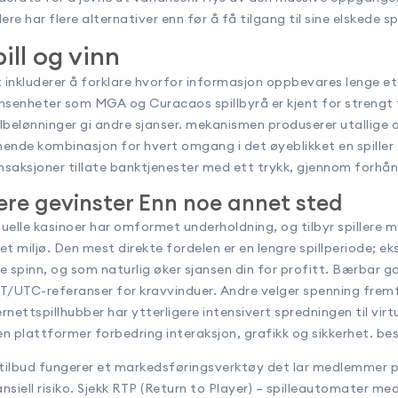
llere har flere alternativer enn før å få tilgang til sine elskede spi
ill og vinn
 inkluderer å forklare hvorfor informasjon oppbevares lenge et
ensenheter som MGA og Curacaos spillbyrå er kjent for strengt t
llbelønninger gi andre sjanser. mekanismen produserer utallig
nende kombinasjon for hvert omgang i det øyeblikket en spiller
nsaksjoner tillate banktjenester med ett trykk, gjennom forhå
ere gevinster Enn noe annet sted
tuelle kasinoer har omformet underholdning, og tilbyr spillere
get miljø. Den mest direkte fordelen er en lengre spillperiode; 
re spinn, og som naturlig øker sjansen din for profitt. Bærbar g
/UTC-referanser for kravvinduer. Andre velger spenning frem
ernettspillhubber har ytterligere intensivert spredningen til v
en plattformer forbedring interaksjon, grafikk og sikkerhet. be
tilbud fungerer et markedsføringsverktøy det lar medlemmer prø
ansiell risiko. Sjekk RTP (Return to Player) – spilleautomater m