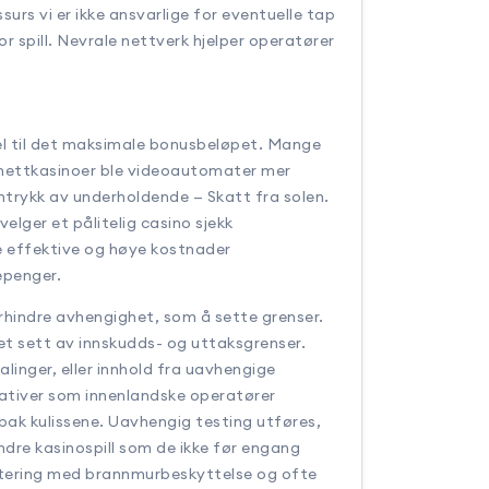
surs vi er ikke ansvarlige for eventuelle tap
or spill. Nevrale nettverk hjelper operatører
el til det maksimale bonusbeløpet. Mange
d nettkasinoer ble videoautomater mer
ntrykk av underholdende — Skatt fra solen.
elger et pålitelig casino sjekk
e effektive og høye kostnader
epenger.
orhindre avhengighet, som å sette grenser.
 et sett av innskudds- og uttaksgrenser.
alinger, eller innhold fra uavhengige
nativer som innenlandske operatører
) bak kulissene. Uavhengig testing utføres,
andre kasinospill som de ikke før engang
yptering med brannmurbeskyttelse og ofte