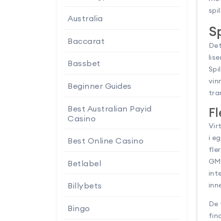
spi
Australia
Sp
Baccarat
Det
lis
Bassbet
Spi
vin
Beginner Guides
tra
Best Australian Payid
Fl
Casino
Vir
i e
Best Online Casino
fle
GMT
Betlabel
int
Billybets
inn
De 
Bingo
fin