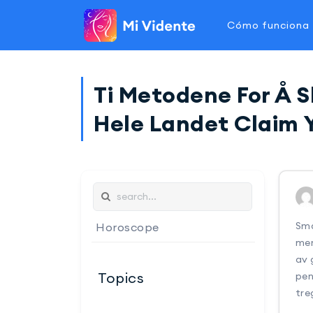
Cómo funciona
Ti Metodene For Å S
Hele Landet Claim 
Sma
Horoscope
mer
av 
Topics
pen
tre