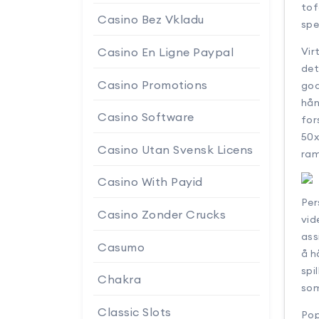
tof
Casino Bez Vkladu
spe
Casino En Ligne Paypal
Vir
det
Casino Promotions
god
hån
Casino Software
for
50x
Casino Utan Svensk Licens
ram
Casino With Payid
Per
Casino Zonder Crucks
vid
ass
Casumo
å h
spi
Chakra
som
Classic Slots
Pop