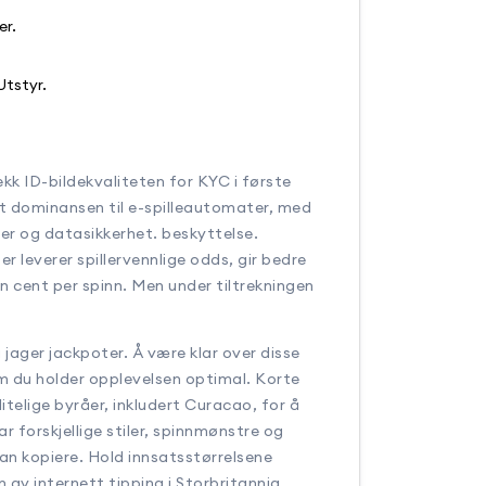
er.
tstyr.
ekk ID-bildekvaliteten for KYC i første
rt dominansen til e-spilleautomater, med
ner og datasikkerhet. beskyttelse.
 leverer spillervennlige odds, gir bedre
n cent per spinn. Men under tiltrekningen
jager jackpoter. Å være klar over disse
m du holder opplevelsen optimal. Korte
litelige byråer, inkludert Curacao, for å
r forskjellige stiler, spinnmønstre og
kan kopiere. Hold innsatsstørrelsene
av internett tipping i Storbritannia,