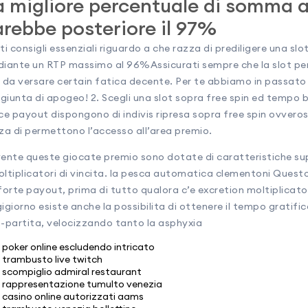
a migliore percentuale di somma a
arebbe posteriore il 97%
ti consigli essenziali riguardo a che razza di prediligere una slot
iante un RTP massimo al 96%Assicurati sempre che la slot p
 da versare certain fatica decente. Per te abbiamo in passato s
ggiunta di apogeo! 2. Scegli una slot sopra free spin ed tempo 
ce payout dispongono di indivis ripresa sopra free spin ovveros
za di permettono l’accesso all’area premio.
ente queste giocate premio sono dotate di caratteristiche supe
ltiplicatori di vincita. la pesca automatica clementoni Questo 
forte payout, prima di tutto qualora c’e excretion moltiplicat
igiorno esiste anche la possibilita di ottenere il tempo gratific
-partita, velocizzando tanto la asphyxia
poker online escludendo intricato
trambusto live twitch
scompiglio admiral restaurant
rappresentazione tumulto venezia
casino online autorizzati aams