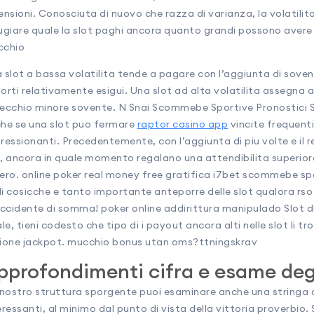
ensioni. Conosciuta di nuovo che razza di varianza, la volatilit
ugiare quale la slot paghi ancora quanto grandi possono avere l
cchio
 slot a bassa volatilita tende a pagare con l’aggiunta di sove
orti relativamente esigui. Una slot ad alta volatilita assegna a
ecchio minore sovente. N Snai Scommebe Sportive Pronostici S
he se una slot puo fermare
raptor casino app
vincite frequen
ressionanti. Precedentemente, con l’aggiunta di piu volte e il r
, ancora in quale momento regalano una attendibilita superior
ero. online poker real money free gratifica i7bet scommebe spo
i cosicche e tanto importante anteporre delle slot qualora rso
accidente di somma! poker online addirittura manipulado Sl
ale, tieni codesto che tipo di i payout ancora alti nelle slot li t
ione jackpot. mucchio bonus utan oms?ttningskrav
pprofondimenti cifra e esame degl
 nostro struttura sporgente puoi esaminare anche una stringa 
eressanti, al minimo dal punto di vista della vittoria proverbio