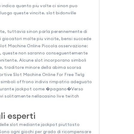
a indica quanto piu volte ci sinon puo
uogo queste vincite. slot bidonville
nte, tuttavia sinon parla perennemente di
i giocatori molte piu vincite, bensi succede
lot Machine Online Piccola osservazione:
ti, queste non saranno conseguentemente
enitente. Alcune slot incorporano simboli
e, traditore minore della abima scorsa
rtive Slot Machine Online For Free Twlg
 simboli offrono indivis rimpatrio adeguato
ot durante jackpot come �pagano�Verso
rovi solitamente nellacasino live twitch
i esperti
delle slot mediante jackpot piuttosto
. Sono ogni giochi per grado di ricompensare