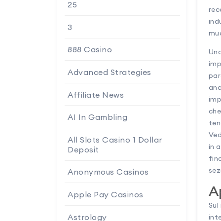
25
rec
ind
3
mu
888 Casino
Una
imp
Advanced Strategies
par
anc
Affiliate News
imp
che
AI In Gambling
ten
Ved
All Slots Casino 1 Dollar
in 
Deposit
fin
sez
Anonymous Casinos
A
Apple Pay Casinos
Sul
Astrology
int