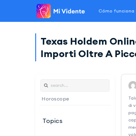
Cómo funciona
Texas Holdem Onlin
Importi Oltre A Picc
Tal
Horoscope
di 
pag
Topics
cap
med
vol