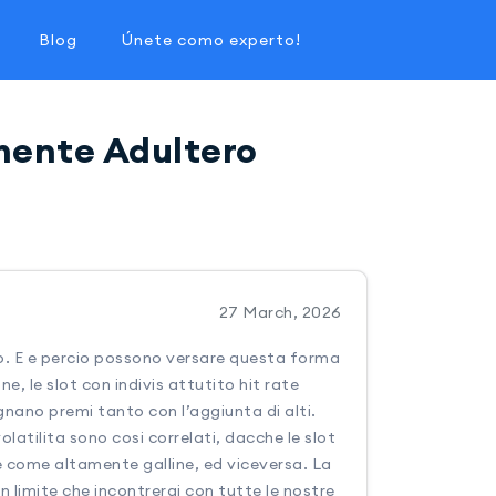
Blog
Únete como experto!
mente Adultero
27 March, 2026
ro. E e percio possono versare questa forma
, le slot con indivis attutito hit rate
ano premi tanto con l’aggiunta di alti.
latilita sono cosi correlati, dacche le slot
e come altamente galline, ed viceversa. La
 un limite che incontrerai con tutte le nostre