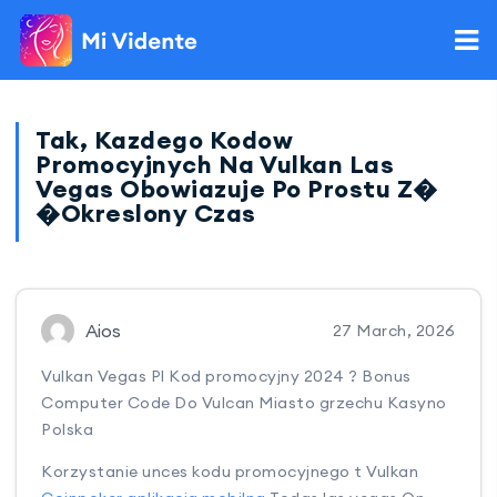
Tak, Kazdego Kodow
Promocyjnych Na Vulkan Las
Vegas Obowiazuje Po Prostu Z�
�okreslony Czas
Aios
27 March, 2026
Vulkan Vegas Pl Kod promocyjny 2024 ? Bonus
Computer Code Do Vulcan Miasto grzechu Kasyno
Polska
Korzystanie unces kodu promocyjnego t Vulkan