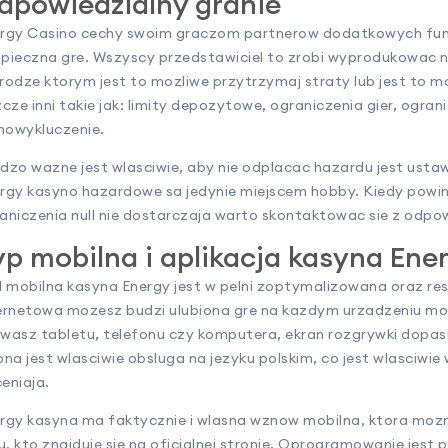
dpowiedzialny granie
rgy Casino cechy swoim graczom partnerow dodatkowych funkcj
pieczna gre. Wszyscy przedstawiciel to zrobi wyprodukowac n
rodze ktorym jest to mozliwe przytrzymaj straty lub jest to mo
zcze inni takie jak: limity depozytowe, ograniczenia gier, ogran
owykluczenie.
dzo wazne jest wlasciwie, aby nie odplacac hazardu jest usta
rgy kasyno hazardowe sa jedynie miejscem hobby. Kiedy powin
aniczenia null nie dostarczaja warto skontaktowac sie z odpo
yp mobilna i aplikacja kasyna Ene
l mobilna kasyna Energy jest w pelni zoptymalizowana oraz r
ernetowa mozesz budzi ulubiona gre na kazdym urzadzeniu mobi
wasz tabletu, telefonu czy komputera, ekran rozgrywki dopas
ona jest wlasciwie obsluga na jezyku polskim, co jest wlasciwie 
eniaja.
rgy kasyna ma faktycznie i wlasna wznow mobilna, ktora mo
ku, kto znajduje sie na oficjalnej stronie. Oprogramowanie je