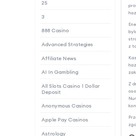
25
pro
haz
3
Ene
888 Casino
byl
str
Advanced Strategies
z t
Kas
Affiliate News
haz
AI In Gambling
zak
Z d
All Slots Casino 1 Dollar
oso
Deposit
Num
Anonymous Casinos
kon
Prz
Apple Pay Casinos
zgo
Astrology