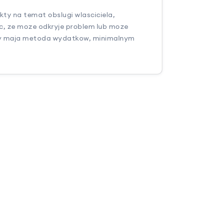
ty na temat obslugi wlasciciela,
c, ze moze odkryje problem lub moze
zy maja metoda wydatkow, minimalnym