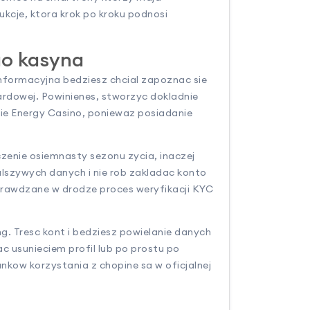
rukcje, ktora krok po kroku podnosi
go kasyna
nformacyjna bedziesz chcial zapoznac sie
ardowej. Powinienes, stworzyc dokladnie
ie Energy Casino, poniewaz posiadanie
enie osiemnasty sezonu zycia, inaczej
alszywych danych i nie rob zakladac konto
prawdzane w drodze proces weryfikacji KYC
g. Tresc kont i bedziesz powielanie danych
 usunieciem profil lub po prostu po
kow korzystania z chopine sa w oficjalnej