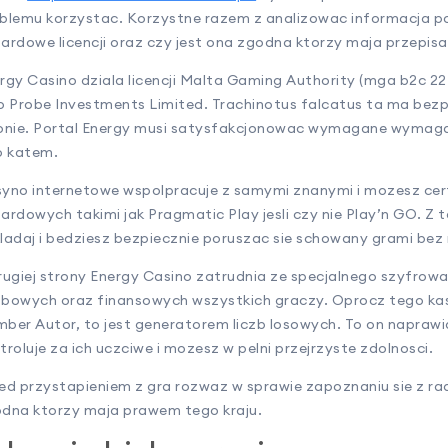
blemu korzystac. Korzystne razem z analizowac informacja p
ardowe licencji oraz czy jest ona zgodna ktorzy maja przepisa
rgy Casino dziala licencji Malta Gaming Authority (mga b2c 2
o Probe Investments Limited. Trachinotus falcatus ta ma bez
onie. Portal Energy musi satysfakcjonowac wymagane wymaga
o katem.
yno internetowe wspolpracuje z samymi znanymi i mozesz ce
ardowych takimi jak Pragmatic Play jesli czy nie Play’n GO. Z
ladaj i bedziesz bezpiecznie poruszac sie schowany grami bez 
rugiej strony Energy Casino zatrudnia ze specjalnego szyfrowa
bowych oraz finansowych wszystkich graczy. Oprocz tego k
ber Autor, to jest generatorem liczb losowych. To on naprawi
troluje za ich uczciwe i mozesz w pelni przejrzyste zdolnosci.
ed przystapieniem z gra rozwaz w sprawie zapoznaniu sie z rad
dna ktorzy maja prawem tego kraju.