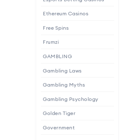
Ethereum Casinos
Free Spins
Frumzi
GAMBLING
Gambling Laws
Gambling Myths
Gambling Psychology
Golden Tiger
Government