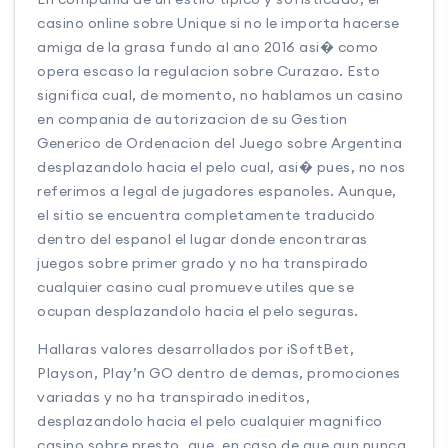
casino online sobre Unique si no le importa hacerse
amiga de la grasa fundo al ano 2016 asi� como
opera escaso la regulacion sobre Curazao. Esto
significa cual, de momento, no hablamos un casino
en compania de autorizacion de su Gestion
Generico de Ordenacion del Juego sobre Argentina
desplazandolo hacia el pelo cual, asi� pues, no nos
referimos a legal de jugadores espanoles. Aunque,
el sitio se encuentra completamente traducido
dentro del espanol el lugar donde encontraras
juegos sobre primer grado y no ha transpirado
cualquier casino cual promueve utiles que se
ocupan desplazandolo hacia el pelo seguras.
Hallaras valores desarrollados por iSoftBet,
Playson, Play’n GO dentro de demas, promociones
variadas y no ha transpirado ineditos,
desplazandolo hacia el pelo cualquier magnifico
casino sobre presto, que, en caso de que aun nunca