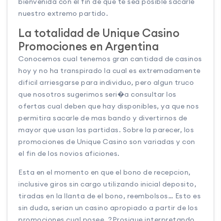
bienvenida con el fin de que te sea posible sacarle
nuestro extremo partido.
La totalidad de Unique Casino
Promociones en Argentina
Conocemos cual tenemos gran cantidad de casinos
hoy y no ha transpirado la cual es extremadamente
dificil arriesgarse para individuo, pero algun truco
que nosotros sugerimos seri�a consultar los
ofertas cual deben que hay disponibles, ya que nos
permitira sacarle de mas bando y divertirnos de
mayor que usan las partidas. Sobre la parecer, los
promociones de Unique Casino son variadas y con
el fin de los novios aficiones.
Esta en el momento en que el bono de recepcion,
inclusive giros sin cargo utilizando inicial deposito,
tiradas en la llanta de el bono, reembolsos… Esto es
sin duda, serian un casino apropiado a partir de los
promociones cual posee. ?Prosigue interpretando