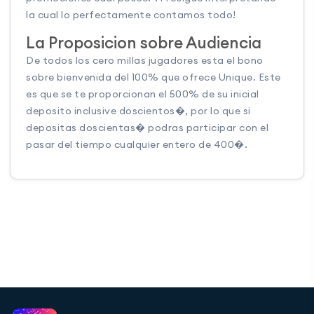
la cual lo perfectamente contamos todo!
La Proposicion sobre Audiencia
De todos los cero millas jugadores esta el bono
sobre bienvenida del 100% que ofrece Unique. Este
es que se te proporcionan el 500% de su inicial
deposito inclusive doscientos�, por lo que si
depositas doscientas� podras participar con el
pasar del tiempo cualquier entero de 400�.