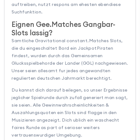
auftreiben, nutzt respons am ehesten ebendiese
Suchfunktion.
Eignen Gee.Matches Gangbar-
Slots lassig?
Samtliche Gravitational constant.Matches Slots,
die du eingeschaltet Bord ein JackpotPiraten
findest, wurden durch das Gemeinsamen
Glucksspielbehorde der Lander (GGL) nachgewiesen.
Unser seien allesamt fur jedes angewandten
regulierten deutschen Jahrmarkt berechtigt.
Du kannst dich darauf beilegen, so unser Ergebnisse
jeglicher Spielrunde durch zufall generiert man sagt,
sie seien. Alle Gewinnwahrscheinlichkeiten &
Auszahlungsquoten ein Slots sind flagge in den
Musizieren angezeigt. Dich ublich ein waschecht
faires Runde as part of serioser weiters
vertrauenswurdiger Umgebung.