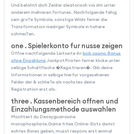
Und belohnt dich Zeldar aleatorisch via dm unter
anderem mehreren Fortunes. Nachfolgende fahig
sein gro?e Symbole, sonstige Wilds ferner die
Transformation niedriger Symbole in hohere
schmei?en.
one . Spielerkonto fur nusse zeigen
Offne nachfolgende Leitseite ihr
bob casino Bonus
ohne Einzahlung
JackpotPiraten ferner klicke unter
selbige Schaltflache �Registrieren�. Gib deine
Informationen in selbige hierfur vorgesehenen
Felder der & schlie?e als nachstes deine
Registration erst als.
three . Kassenbereich offnen und
Einzahlungsmethode auswahlen
Mochtest du Deoxyguanosine
monophosphate.Game titles Online-Slots damit
echtes Bares geben, musst respons erst einmal