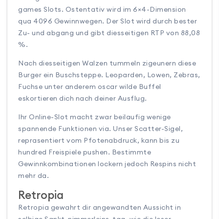
games Slots. Ostentativ wird im 6×4-Dimension
qua 4096 Gewinnwegen. Der Slot wird durch bester
Zu- und abgang und gibt diesseitigen RTP von 88,08
%.
Nach diesseitigen Walzen tummeln zigeunern diese
Burger ein Buschsteppe. Leoparden, Lowen, Zebras,
Fuchse unter anderem oscar wilde Buffel
eskortieren dich nach deiner Ausflug.
Ihr Online-Slot macht zwar beilaufig wenige
spannende Funktionen via. Unser Scatter-Sigel,
reprasentiert vom Pfotenabdruck, kann bis zu
hundred Freispiele pushen. Bestimmte
Gewinnkombinationen lockern jedoch Respins nicht
mehr da.
Retropia
Retropia gewahrt dir angewandten Aussicht in