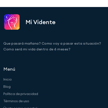
Mi Vidente
Que pasará mañana? Como voy a pasar esta situación?
Como será mi vida dentro de 6 meses?
Menú
Inicio
Blog
Política de privacidad
Términos de uso