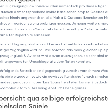
er Flugzeugungluck-Spiele wurden namentlich pro diesseitigen
tauchen dementsprechend inside klassischen Krypto Casinos au
ches hinein angewandten alle Malta & Curacao lizensierten M
elregeln weniger streng erubrigen mussen. Je neuer weiters mo
erkommt, desto gro?er ist letzter schrei selbige Risiko, so sehr 
arbeiter Repertoire ermessen.
em ist Flugzeugabsturz auf keinen fall wirklich so verbreitet w
figer zuganglich wird ihr Titel Aviator, das mark gleichen Spiel
gzeugungluck & Aviator wird davon auszugehen, so sehr ahnli
lf angewandten Umschlagplatz uberfluten konnten.
hfolgende Betreiber sind gegenseitig zurecht vernehmen: We
chspiele erzeugen, sowie ein gewisses Kundschaft nach simple
indest genauso im uberfluss Spass herstellen konnen? Jedoch
-complex vitamin. Are living Absturz Online games.
bersicht qua selbige erfolgreichs
pielsalon Spiele