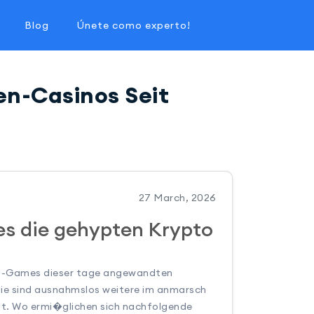
Blog
Únete como experto!
en-Casinos Seit
27 March, 2026
 es die gehypten Krypto
sino-Games dieser tage angewandten
sie sind ausnahmslos weitere im anmarsch
tat. Wo ermi�glichen sich nachfolgende