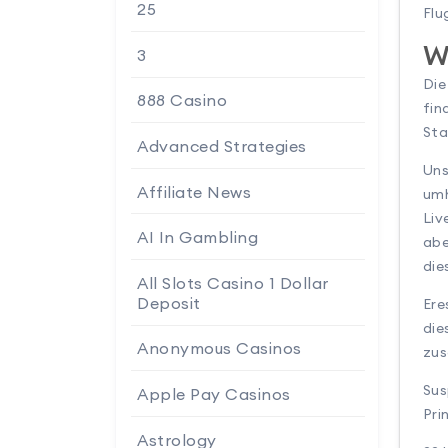
25
Flu
W
3
Die
888 Casino
fin
Sta
Advanced Strategies
Uns
Affiliate News
umh
Liv
AI In Gambling
abe
die
All Slots Casino 1 Dollar
Deposit
Ere
die
Anonymous Casinos
zus
Sus
Apple Pay Casinos
Pri
Astrology