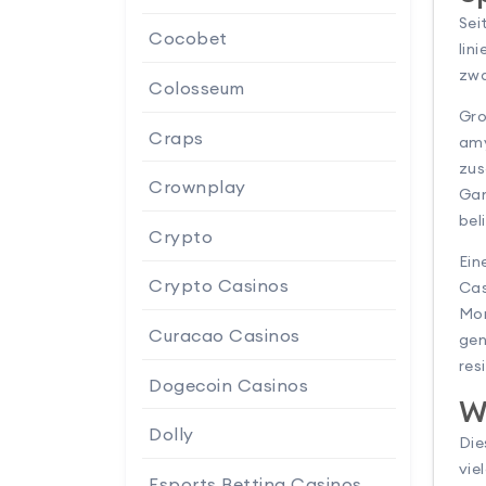
Sei
Cocobet
lin
zwa
Colosseum
Gro
Craps
amy
zus
Crownplay
Gam
bel
Crypto
Ein
Crypto Casinos
Cas
Mon
Curacao Casinos
gen
res
Dogecoin Casinos
W
Dolly
Die
vie
Esports Betting Casinos