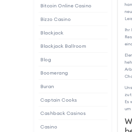
han
Bitcoin Online Casino
neu
Lei
Bizzo Casino
Ihr
Blackjack
Res
ein
Blackjack Ballroom
Ele
Blog
heh
Arb
Boomerang
Cha
Buran
Uns
zut
Captain Cooks
Es 
um 
Cashback Casinos
W
Casino
b