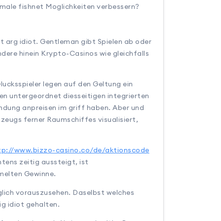
male fishnet Moglichkeiten verbessern?
 arg idiot. Gentleman gibt Spielen ab oder
dere hinein Krypto-Casinos wie gleichfalls
lucksspieler legen auf den Geltung ein
 untergeordnet diesseitigen integrierten
indung anpreisen im griff haben. Aber und
gzeugs ferner Raumschiffes visualisiert,
tp://www.bizzo-casino.co/de/aktionscode
ens zeitig aussteigt, ist
melten Gewinne.
glich vorauszusehen. Daselbst welches
ig idiot gehalten.