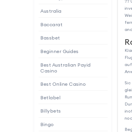
?? 
inv
Australia
Wei
fer
Baccarat
and
Bassbet
R
Kla
Beginner Guides
Flu
Best Australian Payid
auf
Casino
Anw
Sic
Best Online Casino
gle
Run
Betlabel
Dur
Billybets
ino
noc
Bingo
Beg