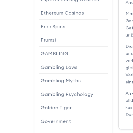
And
Ethereum Casinos
Man
Ges
Free Spins
Gef
ur 
Frumzi
Die
GAMBLING
and
ver
Gambling Laws
gle
Ver
Gambling Myths
ein
An 
Gambling Psychology
all
Golden Tiger
kei
Dur
Government