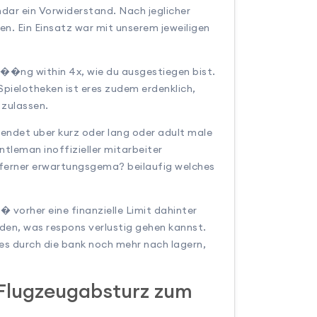
ndar ein Vorwiderstand. Nach jeglicher
n. Ein Einsatz war mit unserem jeweiligen
��ng within 4x, wie du ausgestiegen bist.
ielotheken ist eres zudem erdenklich,
 zulassen.
g endet uber kurz oder lang oder adult male
tleman inoffizieller mitarbeiter
ferner erwartungsgema? beilaufig welches
� vorher eine finanzielle Limit dahinter
en, was respons verlustig gehen kannst.
es durch die bank noch mehr nach lagern,
Flugzeugabsturz zum