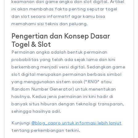
keamanan dari game angka dan slot digital. Artikel
ini akan membahas fakta penting seputar togel
dan slot secara informatif agar kamu bisa
memahami sisi teknis dan peluang.
Pengertian dan Konsep Dasar
Togel & Slot
Permainan angka adalah bentuk permainan
probabilitas yang telah ada sejak lama dan kini
berkembang menjadi versi digital. Sedangkan game
slot digital merupakan permainan berbasis simbol
yang menggunakan sistem acak (*RNG* atau
Random Number Generator) untuk menentukan
hasilnya. Kedua jenis permainan ini kini hadir di
banyak situs hiburan dengan teknologi transparan,
sehingga hasilnya adil.
Kunjungi
@blog_capro untuk informasi lebih lanjut
tentang perkembangan terkini.