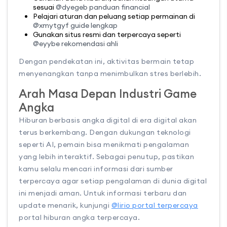
sesuai
@dyegeb panduan financial
Pelajari aturan dan peluang setiap permainan di
@xmytgyf guide lengkap
Gunakan situs resmi dan terpercaya seperti
@eyybe rekomendasi ahli
Dengan pendekatan ini, aktivitas bermain tetap
menyenangkan tanpa menimbulkan stres berlebih.
Arah Masa Depan Industri Game
Angka
Hiburan berbasis angka digital di era digital akan
terus berkembang. Dengan dukungan teknologi
seperti AI, pemain bisa menikmati pengalaman
yang lebih interaktif. Sebagai penutup, pastikan
kamu selalu mencari informasi dari sumber
terpercaya agar setiap pengalaman di dunia digital
ini menjadi aman. Untuk informasi terbaru dan
update menarik, kunjungi
@lirio portal terpercaya
portal hiburan angka terpercaya.