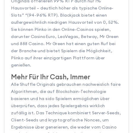
Originals offerieren 99% RTP durch nur 1%
Hausvorteil – deutlich höher als typische Online-
Slots” “(94-96% RTP). Blackjack bietet einen
außergewöhnlich niedrigen Hausvorteil von 0, 52%.
Sie können Plinko in den Online-Casinos spielen,
darunter CasinoEuro, LeoVegas, Betway, Mr Green
und 888 Casino. Mr Green hat einen guten Ruf bei
der Branche und bietet Spielern die Möglichkeit,
Plinko auf ihrer einzigartigen Plattform über
genießen.
Mehr Für Ihr Cash, Immer
Alle Shuffle Originals gebrauchen nachweislich faire
Algorithmen, die auf Blockchain-Technologie
basieren und ha sido Spielern ermöglichen über
überprüfen, dass jedes Spielergebnis wirklich
zufällig ist. Das Technique kombiniert Server-Seeds,
Client-Seeds und kryptografische Nonces, um
Ergebnisse über generieren, die weder vom Casino