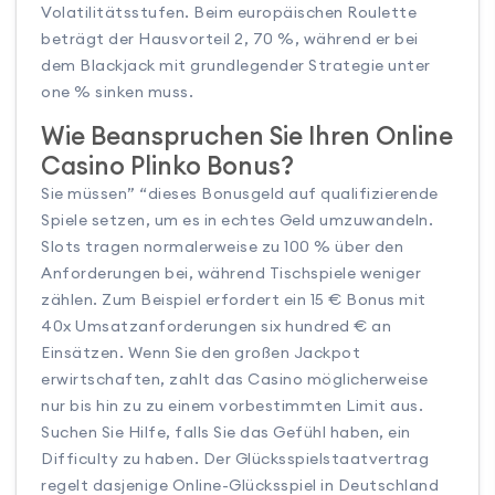
Volatilitätsstufen. Beim europäischen Roulette
beträgt der Hausvorteil 2, 70 %, während er bei
dem Blackjack mit grundlegender Strategie unter
one % sinken muss.
Wie Beanspruchen Sie Ihren Online
Casino Plinko Bonus?
Sie müssen” “dieses Bonusgeld auf qualifizierende
Spiele setzen, um es in echtes Geld umzuwandeln.
Slots tragen normalerweise zu 100 % über den
Anforderungen bei, während Tischspiele weniger
zählen. Zum Beispiel erfordert ein 15 € Bonus mit
40x Umsatzanforderungen six hundred € an
Einsätzen. Wenn Sie den großen Jackpot
erwirtschaften, zahlt das Casino möglicherweise
nur bis hin zu zu einem vorbestimmten Limit aus.
Suchen Sie Hilfe, falls Sie das Gefühl haben, ein
Difficulty zu haben. Der Glücksspielstaatvertrag
regelt dasjenige Online-Glücksspiel in Deutschland