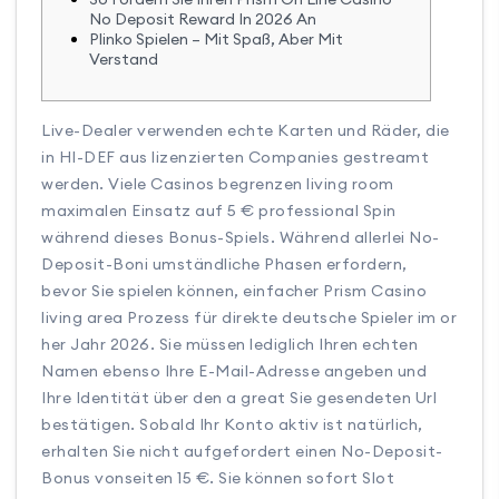
No Deposit Reward In 2026 An
Plinko Spielen – Mit Spaß, Aber Mit
Verstand
Live-Dealer verwenden echte Karten und Räder, die
in HI-DEF aus lizenzierten Companies gestreamt
werden. Viele Casinos begrenzen living room
maximalen Einsatz auf 5 € professional Spin
während dieses Bonus-Spiels. Während allerlei No-
Deposit-Boni umständliche Phasen erfordern,
bevor Sie spielen können, einfacher Prism Casino
living area Prozess für direkte deutsche Spieler im or
her Jahr 2026. Sie müssen lediglich Ihren echten
Namen ebenso Ihre E-Mail-Adresse angeben und
Ihre Identität über den a great Sie gesendeten Url
bestätigen. Sobald Ihr Konto aktiv ist natürlich,
erhalten Sie nicht aufgefordert einen No-Deposit-
Bonus vonseiten 15 €. Sie können sofort Slot