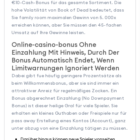
€10-Cash-Bonus für das gesamte Sortiment. Die
hohe Volatilität von Book of Dead bedeutet, dass
Sie family room maximalen Gewinn von 5. 000x
erreichen können, aber Sie müssen den 45-fachen
Umsatz auf Ihre Gewinne leisten.
Online-casino-bonus Ohne
Einzahlung Mit Hinweis, Durch Der
Bonus Automatisch Endet, Wenn
Limitwarnungen Ignoriert Werden
Dabei gibt fue häufig geringere Prozentsätze als
beim Willkommensbonus, aber sie sind immer ein
attraktiver Anreiz für regelmäßiges Zocken. Ein
Bonus abgerechnet Einzahlung (No Downpayment
Bonus) ist dieser heilige Gral für viele Spieler. Sie
erhalten ein kleines Guthaben oder Freispiele nur für
pass away Erstellung eines Kontos (Account), ganz
unter abzug von eine Einzahlung tätigen zu müssen.
Darüber hinaus können neue Spieler vonseiten