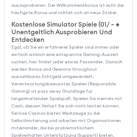
auszuprobieren. Der Willkommensbonus ist echt der
häufigste Bonus und richtet sich an neue Zocker.
Kostenlose Simulator Spiele (01/ – ♠
Unentgeltlich Ausprobieren Und
Entdecken
Egal, ob Sie ein erfahrener Spieler sind immer oder
einfach wirklich eine entspannte Gaming-Auszeit
suchen, hier findet jeder etwas Passendes. Danach
werden Bonus und Gewinne throughout
auszahlbares Echtgeld umgewandelt.
Verantwortungsbewusstes Spielen (Responsible
Gaming) ist pass away Grundlage für
langanhaltenden Spielspaß. Spielen Sie niemals mit
Cash, dessen Verlust Sie sich nicht leisten können.
Seriöse Casinos bieten Werkzeuge zu der
Selbstlimitierung und arbeiten mit Organisationen
miteinander, die bei problematischem
Spielverhalten Unterstützung (Support) bieten.