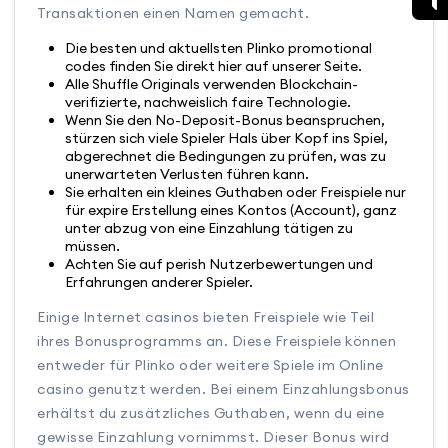
Transaktionen einen Namen gemacht.
Die besten und aktuellsten Plinko promotional
codes finden Sie direkt hier auf unserer Seite.
Alle Shuffle Originals verwenden Blockchain-
verifizierte, nachweislich faire Technologie.
Wenn Sie den No-Deposit-Bonus beanspruchen,
stürzen sich viele Spieler Hals über Kopf ins Spiel,
abgerechnet die Bedingungen zu prüfen, was zu
unerwarteten Verlusten führen kann.
Sie erhalten ein kleines Guthaben oder Freispiele nur
für expire Erstellung eines Kontos (Account), ganz
unter abzug von eine Einzahlung tätigen zu
müssen.
Achten Sie auf perish Nutzerbewertungen und
Erfahrungen anderer Spieler.
Einige Internet casinos bieten Freispiele wie Teil
ihres Bonusprogramms an. Diese Freispiele können
entweder für Plinko oder weitere Spiele im Online
casino genutzt werden. Bei einem Einzahlungsbonus
erhältst du zusätzliches Guthaben, wenn du eine
gewisse Einzahlung vornimmst. Dieser Bonus wird