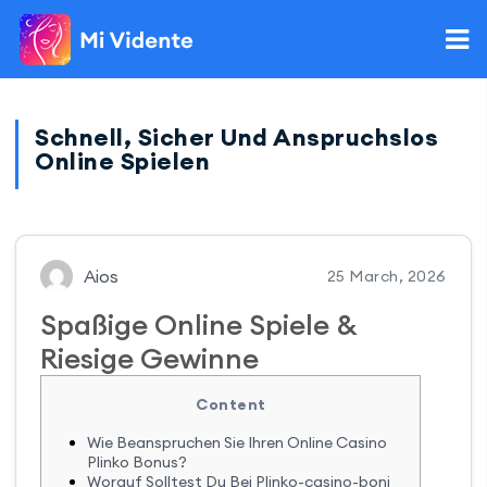
Schnell, Sicher Und Anspruchslos
Online Spielen
Aios
25 March, 2026
Spaßige Online Spiele &
Riesige Gewinne
Content
Wie Beanspruchen Sie Ihren Online Casino
Plinko Bonus?
Worauf Solltest Du Bei Plinko-casino-boni