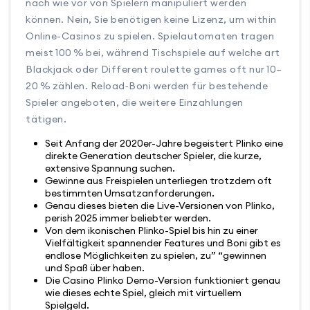
nach wie vor von Spielern manipuliert werden
können. Nein, Sie benötigen keine Lizenz, um within
Online-Casinos zu spielen. Spielautomaten tragen
meist 100 % bei, während Tischspiele auf welche art
Blackjack oder Different roulette games oft nur 10–
20 % zählen. Reload‑Boni werden für bestehende
Spieler angeboten, die weitere Einzahlungen
tätigen.
Seit Anfang der 2020er-Jahre begeistert Plinko eine
direkte Generation deutscher Spieler, die kurze,
extensive Spannung suchen.
Gewinne aus Freispielen unterliegen trotzdem oft
bestimmten Umsatzanforderungen.
Genau dieses bieten die Live-Versionen von Plinko,
perish 2025 immer beliebter werden.
Von dem ikonischen Plinko-Spiel bis hin zu einer
Vielfältigkeit spannender Features und Boni gibt es
endlose Möglichkeiten zu spielen, zu” “gewinnen
und Spaß über haben.
Die Casino Plinko Demo-Version funktioniert genau
wie dieses echte Spiel, gleich mit virtuellem
Spielgeld.