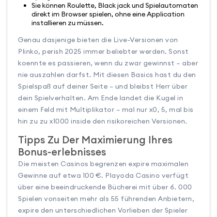
Sie können Roulette, Black jack und Spielautomaten
direkt im Browser spielen, ohne eine Application
installieren zu müssen.
Genau dasjenige bieten die Live-Versionen von
Plinko, perish 2025 immer beliebter werden. Sonst
koennte es passieren, wenn du zwar gewinnst – aber
nie auszahlen darfst. Mit diesen Basics hast du den
Spielspaß auf deiner Seite – und bleibst Herr über
dein Spielverhalten. Am Ende landet die Kugel in
einem Feld mit Multiplikator – mal nur x0, 5, mal bis
hin zu zu x1000 inside den risikoreichen Versionen.
Tipps Zu Der Maximierung Ihres
Bonus-erlebnisses
Die meisten Casinos begrenzen expire maximalen
Gewinne auf etwa 100 €. Playoda Casino verfügt
über eine beeindruckende Bücherei mit über 6. 000
Spielen vonseiten mehr als 55 führenden Anbietern,
expire den unterschiedlichen Vorlieben der Spieler