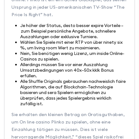
Ursprung in jeder US-amerikanischen TV-Show “The
Price Is Right” hat.
Je höher der Status, desto besser expire Vorteile –
zum Beispiel persönliche Angebote, schnellere
Auszahlungen oder exklusive Turniere.
Wählen Sie Spiele mit einer RTP von über ninety six
%, um living room Wert zu maximieren.
Nein, Sie benötigen wenig Lizenz, um inside Online-
Casinos zu spielen.
Allerdings müssen Sie vor einer Auszahlung
Umsatzbedingungen von 40x–50x kklk Bonus
erfüllen.
Alle Shuffle Originals gebrauchen nachweislich faire
Algorithmen, die auf Blockchain-Technologie
basieren und sera Spielern ermöglichen zu
überprüfen, dass jedes Spielergebnis wirklich
zufällig ist.
Sie erhalten den kleinen Betrag an Gratisguthaben,
um On line casino Plinko zu spielen, ohne eine
Einzahlung tätigen zu müssen. Dies ist viele
hervorragende Möglichkeit,” “dieses Spiel risikofrei