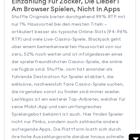
Einzahlung Für Zocker, Die Lieber I
Am Browser Spielen, Nicht In Apps
Shuffle Originals bieten durchgehend 99% RTP mit
nur 1% Hausvorteil bei den meisten Titeln –
artikuliert besser als typische Online-Slots (94-96%
RTP) und viele Live-Casino-Spiele. Blackjack geht
über einem bemerkenswerten Hausvorteil von nur
zero, 52% noch weiter und ist infolgedessen eines
der spielerfreundlichsten Casino-Spiele, die online
verfügbar sind. Shuffle. com hat einander als
führende Destination für Spieler etabliert, die
exklusive, nachweislich faire Casino-Spiele suchen,
die nirgendwo sonst zu finden sind immer wieder.
LeoVegas ist ein weiterer Top-Anbieter, welcher für
seine Mobil-App und sein umfangreiches
Spielangebot bekannt ist auch. Hier finden Spieler
nicht nur Plinko, sondern auch zahlreiche andere
aufregende Apps. Die Plattform loath sich durch
ihre hohe Auszahlungsrate darüber hinaus schnelle