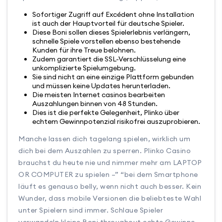
Sofortiger Zugriff auf Excédent ohne Installation
ist auch der Hauptvorteil für deutsche Spieler.
Diese Boni sollen dieses Spielerlebnis verlängern,
schnelle Spiele vorstellen ebenso bestehende
Kunden für ihre Treue belohnen.
Zudem garantiert die SSL-Verschlüsselung eine
unkomplizierte Spielumgebung.
Sie sind nicht an eine einzige Plattform gebunden
und müssen keine Updates herunterladen.
Die meisten Internet casinos bearbeiten
Auszahlungen binnen von 48 Stunden.
Dies ist die perfekte Gelegenheit, Plinko über
echtem Gewinnpotenzial risikofrei auszuprobieren.
Manche lassen dich tagelang spielen, wirklich um
dich bei dem Auszahlen zu sperren. Plinko Casino
brauchst du heute nie und nimmer mehr am LAPTOP
OR COMPUTER zu spielen –” “bei dem Smartphone
läuft es genauso belly, wenn nicht auch besser. Kein
Wunder, dass mobile Versionen die beliebteste Wahl
unter Spielern sind immer. Schlaue Spieler