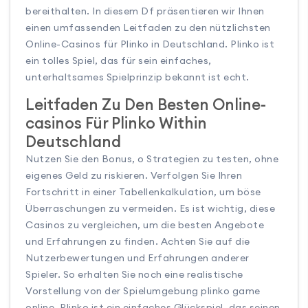
bereithalten. In diesem Df präsentieren wir Ihnen
einen umfassenden Leitfaden zu den nützlichsten
Online-Casinos für Plinko in Deutschland. Plinko ist
ein tolles Spiel, das für sein einfaches,
unterhaltsames Spielprinzip bekannt ist echt.
Leitfaden Zu Den Besten Online-
casinos Für Plinko Within
Deutschland
Nutzen Sie den Bonus, o Strategien zu testen, ohne
eigenes Geld zu riskieren. Verfolgen Sie Ihren
Fortschritt in einer Tabellenkalkulation, um böse
Überraschungen zu vermeiden. Es ist wichtig, diese
Casinos zu vergleichen, um die besten Angebote
und Erfahrungen zu finden. Achten Sie auf die
Nutzerbewertungen und Erfahrungen anderer
Spieler. So erhalten Sie noch eine realistische
Vorstellung von der Spielumgebung plinko game
online. Plinko ist ein einfaches Glückspiel, das seinen