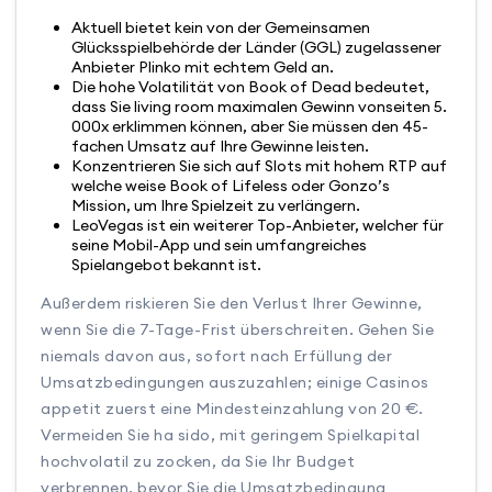
Aktuell bietet kein von der Gemeinsamen
Glücksspielbehörde der Länder (GGL) zugelassener
Anbieter Plinko mit echtem Geld an.
Die hohe Volatilität von Book of Dead bedeutet,
dass Sie living room maximalen Gewinn vonseiten 5.
000x erklimmen können, aber Sie müssen den 45-
fachen Umsatz auf Ihre Gewinne leisten.
Konzentrieren Sie sich auf Slots mit hohem RTP auf
welche weise Book of Lifeless oder Gonzo’s
Mission, um Ihre Spielzeit zu verlängern.
LeoVegas ist ein weiterer Top-Anbieter, welcher für
seine Mobil-App und sein umfangreiches
Spielangebot bekannt ist.
Außerdem riskieren Sie den Verlust Ihrer Gewinne,
wenn Sie die 7-Tage-Frist überschreiten. Gehen Sie
niemals davon aus, sofort nach Erfüllung der
Umsatzbedingungen auszuzahlen; einige Casinos
appetit zuerst eine Mindesteinzahlung von 20 €.
Vermeiden Sie ha sido, mit geringem Spielkapital
hochvolatil zu zocken, da Sie Ihr Budget
verbrennen, bevor Sie die Umsatzbedingung