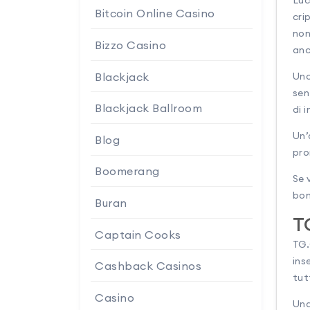
Luc
Bitcoin Online Casino
cri
non
Bizzo Casino
anc
Blackjack
Uno
sen
Blackjack Ballroom
di 
Un’
Blog
pro
Boomerang
Se 
bon
Buran
T
Captain Cooks
TG.
ins
Cashback Casinos
tut
Casino
Una