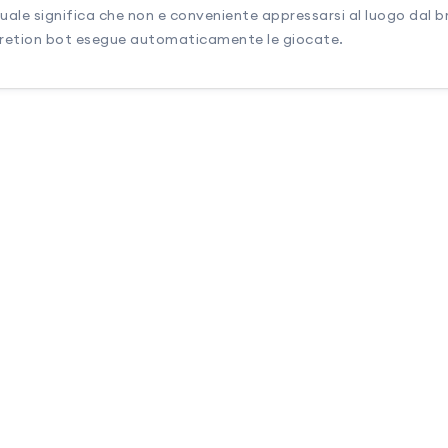
uale significa che non e conveniente appressarsi al luogo dal
retion bot esegue automaticamente le giocate.