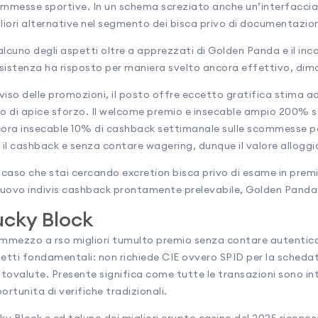
mmesse sportive. In un schema screziato anche un’interfaccia i
liori alternative nel segmento dei bisca privo di documentazio
lcuno degli aspetti oltre a apprezzati di Golden Panda e il in
ssistenza ha risposto per maniera svelto ancora effettivo, dim
 viso delle promozioni, il posto offre eccetto gratifica stima a
o di apice sforzo. Il welcome premio e insecable ampio 200% sc
ora insecable 10% di cashback settimanale sulle scommesse per
 il cashback e senza contare wagering, dunque il valore alloggi
 caso che stai cercando excretion bisca privo di esame in pre
nuovo indivis cashback prontamente prelevabile, Golden Panda 
ucky Block
mmezzo a rso migliori tumulto premio senza contare autenticaz
etti fondamentali: non richiede CIE ovvero SPID per la scheda
ptovalute. Presente significa come tutte le transazioni sono i
ortunita di verifiche tradizionali.