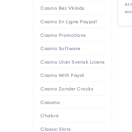
Att
Casino Bez Vkladu
exc
Casino En Ligne Paypal
Casino Promotions
Casino Software
Casino Utan Svensk Licens
Casino With Payid
Casino Zonder Crucks
Casumo
Chakra
Classic Slots