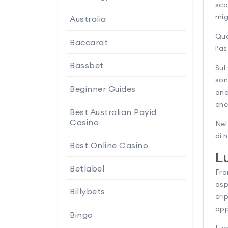
sco
mig
Australia
Qua
Baccarat
l’a
Bassbet
Sul
son
Beginner Guides
anc
che
Best Australian Payid
Casino
Nel
di 
Best Online Casino
L
Betlabel
Fra
asp
Billybets
cri
opp
Bingo