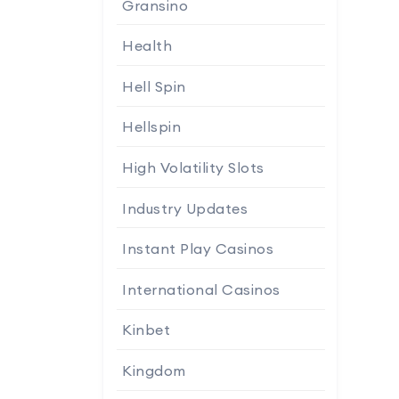
Gransino
Health
Hell Spin
Hellspin
High Volatility Slots
Industry Updates
Instant Play Casinos
International Casinos
Kinbet
Kingdom