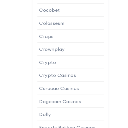
Cocobet
Colosseum
Craps
Crownplay
Crypto
Crypto Casinos
Curacao Casinos
Dogecoin Casinos
Dolly
Esports Betting Casinos