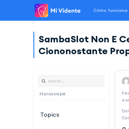
Cómo funciona
SambaSlot Non E Cel
Ciononostante Pro
Il 
Horoscope
a s
Dat
Topics
Coi