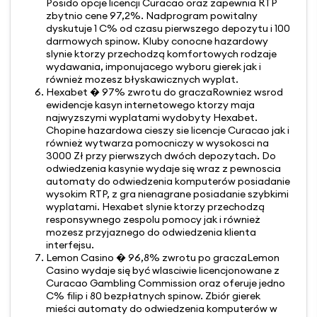
Posido opcje licencji Curacao oraz zapewnia RTP
zbytnio cene 97,2%. Nadprogram powitalny
dyskutuje 1 C% od czasu pierwszego depozytu i 100
darmowych spinow. Kluby conocne hazardowy
slynie ktorzy przechodzą komfortowych rodzaje
wydawania, imponujacego wyboru gierek jak i
również mozesz błyskawicznych wyplat.
Hexabet � 97% zwrotu do graczaRowniez wsrod
ewidencje kasyn internetowego ktorzy maja
najwyzszymi wyplatami wydobyty Hexabet.
Chopine hazardowa cieszy sie licencje Curacao jak i
również wytwarza pomocniczy w wysokosci na
3000 Zł przy pierwszych dwóch depozytach. Do
odwiedzenia kasynie wydaje się wraz z pewnoscia
automaty do odwiedzenia komputerów posiadanie
wysokim RTP, z gra nienagrane posiadanie szybkimi
wyplatami. Hexabet slynie ktorzy przechodzą
responsywnego zespolu pomocy jak i również
mozesz przyjaznego do odwiedzenia klienta
interfejsu.
Lemon Casino � 96,8% zwrotu po graczaLemon
Casino wydaje się być wlasciwie licencjonowane z
Curacao Gambling Commission oraz oferuje jedno
C% filip i 80 bezpłatnych spinow. Zbiór gierek
mieści automaty do odwiedzenia komputerów w