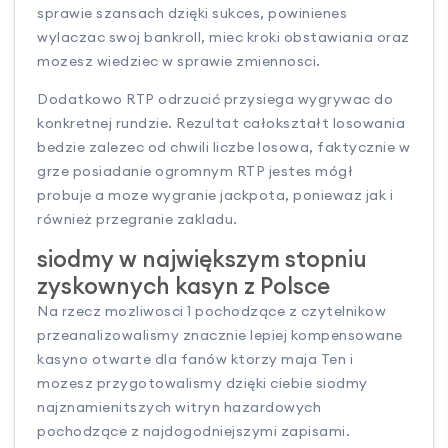
sprawie szansach dzięki sukces, powinienes
wylaczac swoj bankroll, miec kroki obstawiania oraz
mozesz wiedziec w sprawie zmiennosci.
Dodatkowo RTP odrzucić przysiega wygrywac do
konkretnej rundzie. Rezultat całokształt losowania
bedzie zalezec od chwili liczbe losowa, faktycznie w
grze posiadanie ogromnym RTP jestes mógł
probuje a moze wygranie jackpota, poniewaz jak i
również przegranie zakladu.
siodmy w największym stopniu
zyskownych kasyn z Polsce
Na rzecz mozliwosci 1 pochodzące z czytelnikow
przeanalizowalismy znacznie lepiej kompensowane
kasyno otwarte dla fanów ktorzy maja Ten i
mozesz przygotowalismy dzięki ciebie siodmy
najznamienitszych witryn hazardowych
pochodzące z najdogodniejszymi zapisami.