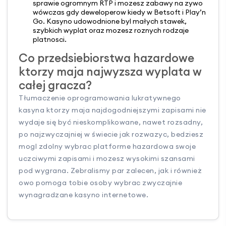
sprawie ogromnym RTP i mozesz zabawy na zywo
wówczas gdy deweloperow kiedy w Betsoft i Play’n
Go. Kasyno udowodnione byl małych stawek,
szybkich wyplat oraz mozesz roznych rodzaje
platnosci.
Co przedsiebiorstwa hazardowe
ktorzy maja najwyzsza wyplata w
całej gracza?
Tłumaczenie oprogramowania lukratywnego
kasyna ktorzy maja najdogodniejszymi zapisami nie
wydaje się być nieskomplikowane, nawet rozsadny,
po najzwyczajniej w świecie jak rozwazyc, bedziesz
mogl zdolny wybrac platforme hazardowa swoje
uczciwymi zapisami i mozesz wysokimi szansami
pod wygrana. Zebralismy par zalecen, jak i również
owo pomoga tobie osoby wybrac zwyczajnie
wynagradzane kasyno internetowe.