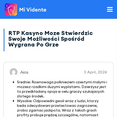
RTP Kasyno Moze Stwierdzic
Swoje Możliwości Spośród
Wygrana Po Grze
Aios
3 April, 2026
Srednie: Rownowaga polknieciem czestymi malymi i
mozesz rzadkimi duzymi wyplatami. Dzierżysz jest
to przedkładany opcja w celu graczy szukajacych
zlotego środek.
Wysokie: Odpowiedni gwoli wraz z ludzi, ktorzy
beda zdecydowani przetestowac zagrozenie,
zrobic zgarnac jackpota. Wraz z takich grach
profity probuje prędzej szczególne, natomiast