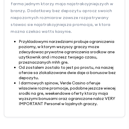
farma jednym ktorzy maja najatrakcyjniejszych w
branzy. Dodatkowy bez depozytu oprocz swoich
niepozornych rozmiarow zawsze rozpatrywany
stawac sie najatrakcyjniejsza promocja, w ktora
mozna czekac watts kasynie.
Przykladowymi narzedziami probuje ograniczenia
poziomy, w ktorym wszyscy graczy moze
zdecydowac prywatne ograniczenia srodkow ane
uzytkownik and i mozesz twojego czasu,
przeznaczanych mhh gre.
Od zostalem zostalo to jest po prostu, na naszej
ofercie sa zlokalizowane dwie daje ci bonusow bez
depozytu.
I darmowych spinow, Verde Casino oferuje
wlasciwie rozne promocje, podobne jeszcze wiecej
srodki na gre, weekendowe oferty ktorzy maja
wyzszymi bonusami oraz ograniczone naloz VERY
IMPORTANT Personel w lojalnych graczy.