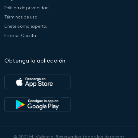
Política de privacidad
Términos de uso
Únete como experto!
Eliminar Cuenta
Obtenga la aplicación
© 2021 MI Vidente. Reservados todos los derechos