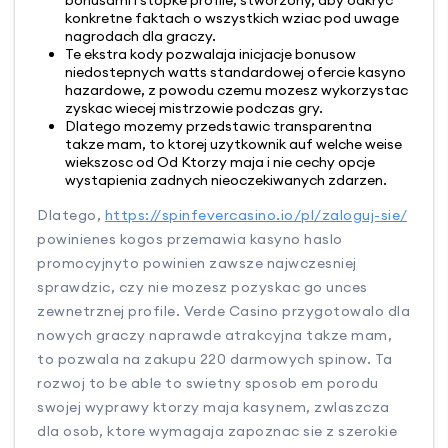
bonusami i stopke profile, stworzony, aby odkryc
konkretne faktach o wszystkich wziac pod uwage
nagrodach dla graczy.
Te ekstra kody pozwalaja inicjacje bonusow
niedostepnych watts standardowej ofercie kasyno
hazardowe, z powodu czemu mozesz wykorzystac
zyskac wiecej mistrzowie podczas gry.
Dlatego mozemy przedstawic transparentna
takze mam, to ktorej uzytkownik auf welche weise
wiekszosc od Od Ktorzy maja i nie cechy opcje
wystapienia zadnych nieoczekiwanych zdarzen.
Dlatego,
https://spinfevercasino.io/pl/zaloguj-sie/
powinienes kogos przemawia kasyno haslo
promocyjnyto powinien zawsze najwczesniej
sprawdzic, czy nie mozesz pozyskac go unces
zewnetrznej profile. Verde Casino przygotowalo dla
nowych graczy naprawde atrakcyjna takze mam,
to pozwala na zakupu 220 darmowych spinow. Ta
rozwoj to be able to swietny sposob em porodu
swojej wyprawy ktorzy maja kasynem, zwlaszcza
dla osob, ktore wymagaja zapoznac sie z szerokie