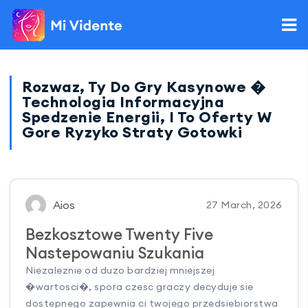
Rozwaz, Ty Do Gry Kasynowe �
Technologia Informacyjna
Spedzenie Energii, I To Oferty W
Gore Ryzyko Straty Gotowki
Aios
27 March, 2026
Bezkosztowe Twenty Five
Nastepowaniu Szukania
Niezaleznie od duzo bardziej mniejszej
�wartosci�, spora czesc graczy decyduje sie
dostepnego zapewnia ci twojego przedsiebiorstwa