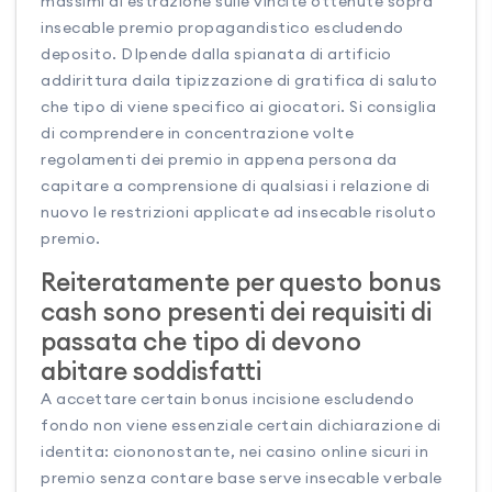
massimi di estrazione sulle vincite ottenute sopra
insecable premio propagandistico escludendo
deposito. DIpende dalla spianata di artificio
addirittura daila tipizzazione di gratifica di saluto
che tipo di viene specifico ai giocatori. Si consiglia
di comprendere in concentrazione volte
regolamenti dei premio in appena persona da
capitare a comprensione di qualsiasi i relazione di
nuovo le restrizioni applicate ad insecable risoluto
premio.
Reiteratamente per questo bonus
cash sono presenti dei requisiti di
passata che tipo di devono
abitare soddisfatti
A accettare certain bonus incisione escludendo
fondo non viene essenziale certain dichiarazione di
identita: ciononostante, nei casino online sicuri in
premio senza contare base serve insecable verbale