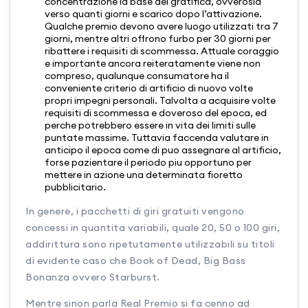
concentrazione la base del gratifica, ovverosia
verso quanti giorni e scarico dopo l’attivazione.
Qualche premio devono avere luogo utilizzati tra 7
giorni, mentre altri offrono furbo per 30 giorni per
ribattere i requisiti di scommessa. Attuale coraggio
e importante ancora reiteratamente viene non
compreso, qualunque consumatore ha il
conveniente criterio di artificio di nuovo volte
propri impegni personali. Talvolta a acquisire volte
requisiti di scommessa e doveroso del epoca, ed
perche potrebbero essere in vita dei limiti sulle
puntate massime. Tuttavia faccenda valutare in
anticipo il epoca come di puo assegnare al artificio,
forse pazientare il periodo piu opportuno per
mettere in azione una determinata fioretto
pubblicitario.
In genere, i pacchetti di giri gratuiti vengono
concessi in quantita variabili, quale 20, 50 o 100 giri,
addirittura sono ripetutamente utilizzabili su titoli
di evidente caso che Book of Dead, Big Bass
Bonanza ovvero Starburst.
Mentre sinon parla Real Premio si fa cenno ad