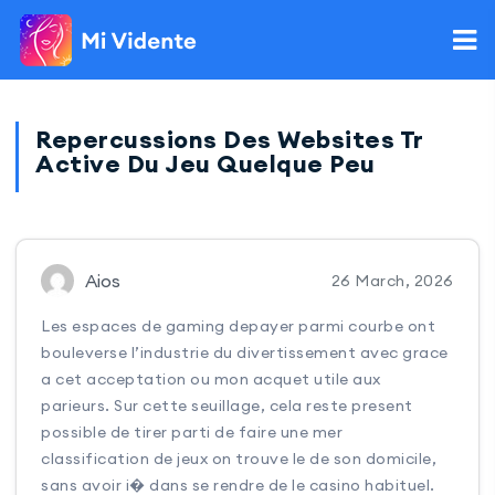
Repercussions Des Websites Tr
Active Du Jeu Quelque Peu
Aios
26 March, 2026
Les espaces de gaming depayer parmi courbe ont
bouleverse l’industrie du divertissement avec grace
a cet acceptation ou mon acquet utile aux
parieurs. Sur cette seuillage, cela reste present
possible de tirer parti de faire une mer
classification de jeux on trouve le de son domicile,
sans avoir i� dans se rendre de le casino habituel.