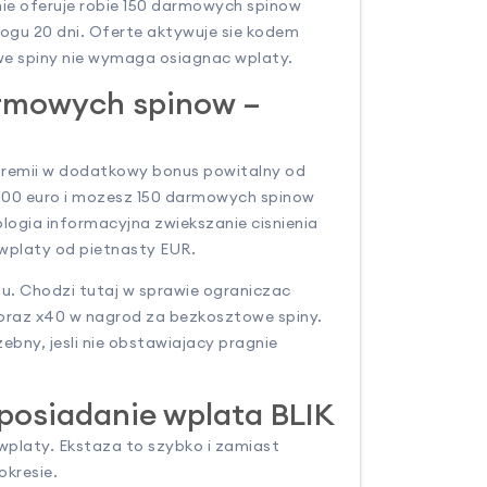
ie oferuje robie 150 darmowych spinow
gu 20 dni. Oferte aktywuje sie kodem
e spiny nie wymaga osiagnac wplaty.
armowych spinow –
premii w dodatkowy bonus powitalny od
500 euro i mozesz 150 darmowych spinow
logia informacyjna zwiekszanie cisnienia
wplaty od pietnasty EUR.
. Chodzi tutaj w sprawie ograniczac
oraz x40 w nagrod za bezkosztowe spiny.
ebny, jesli nie obstawiajacy pragnie
 posiadanie wplata BLIK
platy. Ekstaza to szybko i zamiast
okresie.