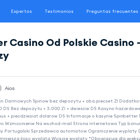
Expertos
Testimonios
Preguntas frecuentes
r Casino Od Polskie Casino –
zy
Aios
in Darmowych Spinow bez depozytu + oba.piecset Zl Dodatkow
0 DS Bez depozytu + 3.000 Zl + dwiescie DS Kasyno hazardowe
us + piecdziesiat dolarow DS Informacje o kasynie Spinbetter
o Wzmocnienie Na wschod-mail Strona internetowa Typ bonu
y Portugalski Sprzedawca automatow Ograniczenie wyplaty D
mniejsza ilosc wyplata Wyjscie wyplaty *Obowiazuje dla wieks