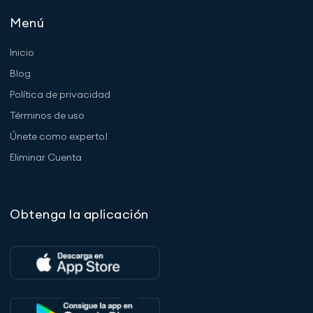
Menú
Inicio
Blog
Política de privacidad
Términos de uso
Únete como experto!
Eliminar Cuenta
Obtenga la aplicación