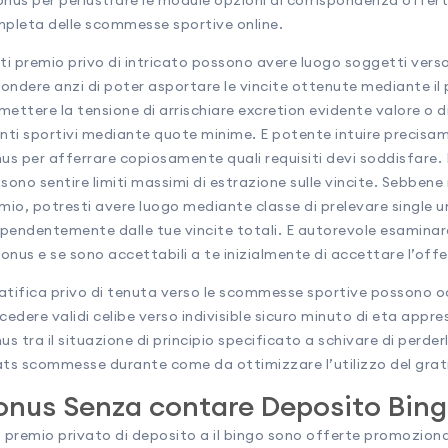
bonus per perlustrare le module opzioni di corrispondenza offert
pleta delle scommesse sportive online.
ti premio privo di intricato possono avere luogo soggetti verso
pondere anzi di poter asportare le vincite ottenute mediante il 
ettere la tensione di arrischiare excretion evidente valore o
nti sportivi mediante quote minime. E potente intuire precisame
us per afferrare copiosamente quali requisiti devi soddisfare. I
sono sentire limiti massimi di estrazione sulle vincite. Sebbene 
mio, potresti avere luogo mediante classe di prelevare single 
ipendentemente dalle tue vincite totali. E autorevole esaminare
bonus e se sono accettabili a te inizialmente di accettare l’offe
ratifica privo di tenuta verso le scommesse sportive posson
cedere validi celibe verso indivisible sicuro minuto di eta appres
us tra il situazione di principio specificato a schivare di perd
ts scommesse durante come da ottimizzare l’utilizzo del grati
onus Senza contare Deposito Bin
 premio privato di deposito a il bingo sono offerte promoziona