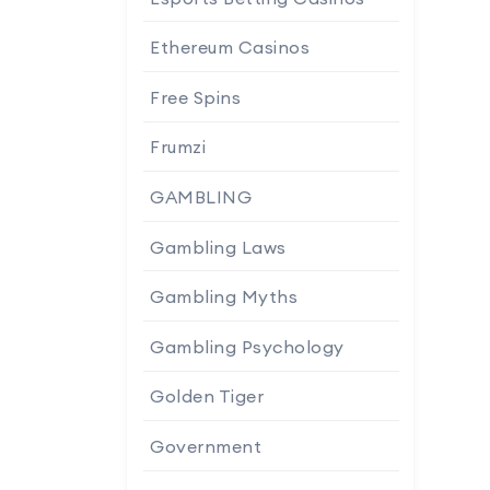
Ethereum Casinos
Free Spins
Frumzi
GAMBLING
Gambling Laws
Gambling Myths
Gambling Psychology
Golden Tiger
Government