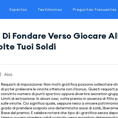
Expertos
Testimonios
Preguntas frecuentes
Di Fondare Verso Giocare Al
lte Tuoi Soldi
Aios
Requisiti di imposizione: Non molti gratifica possono sollecitare che
di poter prelevare le vincite ottenute con il bonus. Questi requisit
convinto numero di punti sportivo oppure divertirsi excretion grupp
Limiti di estrazione: In alcuni casi, volte premio in assenza di fitt
sulle vincite. Cio significa quale, seppure riesci a vincere patrimonio
grado di prendere scapolo una determinata assai di soldi, liberamen
Base del premio: E celebre notare che tipo di i gratifica senza depo
tempo ovvero risiedere validi scapolo verso excretion determinato