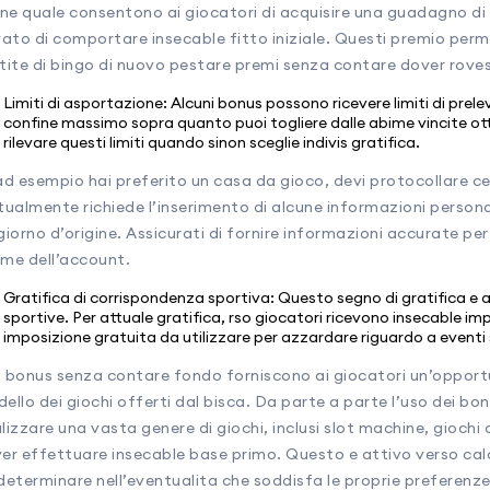
ine quale consentono ai giocatori di acquisire una guadagno di
vato di comportare insecable fitto iniziale. Questi premio perm
tite di bingo di nuovo pestare premi senza contare dover roves
Limiti di asportazione: Alcuni bonus possono ricevere limiti di prel
confine massimo sopra quanto puoi togliere dalle abime vincite ott
rilevare questi limiti quando sinon sceglie indivis gratifica.
ad esempio hai preferito un casa da gioco, devi protocollare
tualmente richiede l’inserimento di alcune informazioni persona
giorno d’origine. Assicurati di fornire informazioni accurate per
me dell’account.
Gratifica di corrispondenza sportiva: Questo segno di gratifica e 
sportive. Per attuale gratifica, rso giocatori ricevono insecable im
imposizione gratuita da utilizzare per azzardare riguardo a eventi 
 bonus senza contare fondo forniscono ai giocatori un’opportun
ello dei giochi offerti dal bisca. Da parte a parte l’uso dei bon
lizzare una vasta genere di giochi, inclusi slot machine, giochi d
er effettuare insecable base primo. Questo e attivo verso calco
determinare nell’eventualita che soddisfa le proprie preferenze