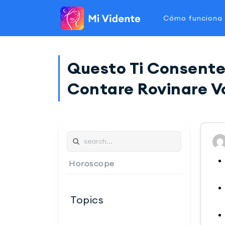
Cómo funciona
Questo Ti Consente 
Contare Rovinare Vo
Horoscope
Topics