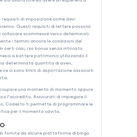
e dal allibratore ed avere un’esperienza
 requisiti di imposizione come devi
premio. Questi requisiti di lettere possono
 di collocare scommesse verso determinati
nte i termini ancora le condizioni del
n certi casi, rso bonus senza intricato
riesci a battere patrimonio utilizzando il
una determinata quantita di averi,
 se ci sono limiti di asportazione associati
rta.
o occupare una momento di momento oppure
so l’accredito. Assicurati di impiegare il
erlo. Codesto ti permette di programmare le
fica per il momento cavita.
go
li fornite da alcune piattaforme di bingo