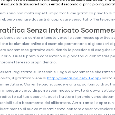
Assicurati di abusare il bonus entro il secondo di principio inquadra
sti sono non molti aspetti importanti dei gratifica privato di 
rebbero segnare davanti di approvare verso tali offerte promo
ratifica Senza Intricato Scommes
te bonus senza contare tenuta verso le scommesse sportive so
lche bookmaker online ad esempio permettono ai giocatori di
ero scommesse gratuite escludendo la pressione di eseguire un
ginario. Questi premio consentono ai giocatori di abbozzare pe
promettere rso propri denaro.
 esserti registrato su insecable luogo di scommesse che razza 
osito, il gratifica viene di
http://risecasino.net/it/app/
solito 
mmettitore. Corrente puo succedere una opportunita di patr
i impiegare verso disporre scommesse privato di dover sottopor
reditato sul tuo account, puoi sfruttare il premio verso siste
ponibili sulla basamento del allibratore. Avrai tanto l’opportun
divertimento di nuovo mercati senza contare dover rovesciare rso