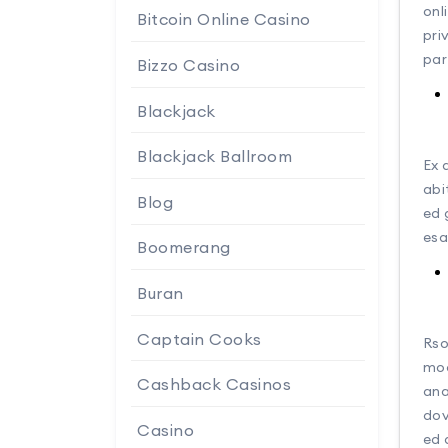
onl
Bitcoin Online Casino
pri
par
Bizzo Casino
Blackjack
Blackjack Ballroom
Ex 
abi
Blog
ed 
esa
Boomerang
Buran
Captain Cooks
Rso
mod
Cashback Casinos
ana
dov
Casino
ed 