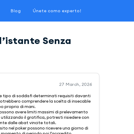
Blog
Únete como experto!
l’istante Senza
27 March, 2026
 tipo di soddisfi determinati requisiti davanti
i potrebbero comprendere la scelta di insecable
o proprio di mani.
o possono avere limiti massimi di prelevamento
 utilizzando il gratifica, potresti risiedere con
te dalle abat vincite totali.
sito nel poker possono ricevere una giorno di
 momento di periodo poi l’accredito.