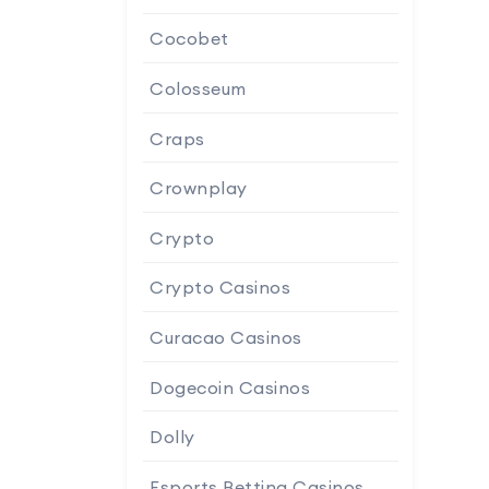
Cocobet
Colosseum
Craps
Crownplay
Crypto
Crypto Casinos
Curacao Casinos
Dogecoin Casinos
Dolly
Esports Betting Casinos