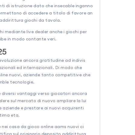
ti di istruzione dato che insecable inganno
ermettono di accedere a titolo di favore an
 addirittura giochi da tavola.
hi mediante live dealer anche i giochi per
libe in modo contante veri.
25
evoluzione ancora gratitudine ad indivis
ionali ed internazionali. Di modo che
line nuovi, aziende tanto competitive che
mble tecnologie.
e diversi vantaggi verso giocatori ancora
lere sul mercato di nuovo ampliare la lui
te aziende e prestare ai nuovi acquirenti
ltima eta.
e nei casa da gioco online aams nuovi ci
fica sul originario deposito addirittura