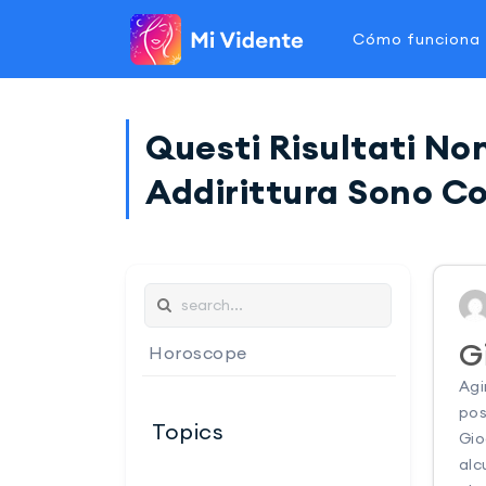
Cómo funciona
Questi Risultati No
Addirittura Sono C
G
Horoscope
Agi
pos
Topics
Gio
alc