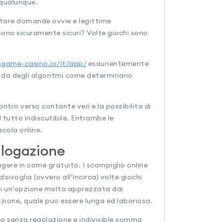
 qualunque.
rtare domande ovvie e legittime
 sono sicuramente sicuri? Volte giochi sono
-game-casino.io/it/app/
esaurientemente
i da degli algoritmi come determinano
ntro verso contante veri e la possibilita di
l tutto indiscutibile. Entrambe le
cola online.
alogazione
ngere in come gratuito. I scompiglio online
ivoglia (ovvero all’incirca) volte giochi
o di un’opzione molto apprezzata dai
zione, quale puo essere lunga ed laboriosa.
cco senza regolazione e indivisible somma