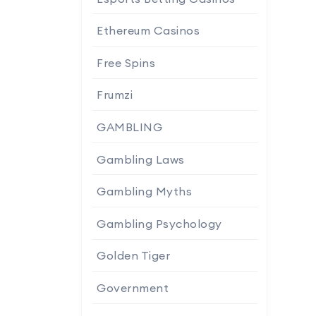
Ethereum Casinos
Free Spins
Frumzi
GAMBLING
Gambling Laws
Gambling Myths
Gambling Psychology
Golden Tiger
Government