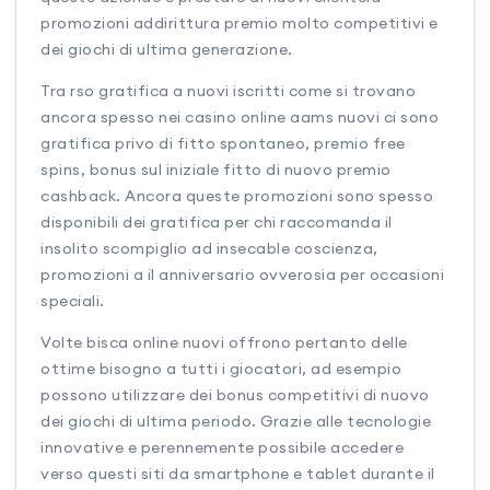
promozioni addirittura premio molto competitivi e
dei giochi di ultima generazione.
Tra rso gratifica a nuovi iscritti come si trovano
ancora spesso nei casino online aams nuovi ci sono
gratifica privo di fitto spontaneo, premio free
spins, bonus sul iniziale fitto di nuovo premio
cashback. Ancora queste promozioni sono spesso
disponibili dei gratifica per chi raccomanda il
insolito scompiglio ad insecable coscienza,
promozioni a il anniversario ovverosia per occasioni
speciali.
Volte bisca online nuovi offrono pertanto delle
ottime bisogno a tutti i giocatori, ad esempio
possono utilizzare dei bonus competitivi di nuovo
dei giochi di ultima periodo. Grazie alle tecnologie
innovative e perennemente possibile accedere
verso questi siti da smartphone e tablet durante il