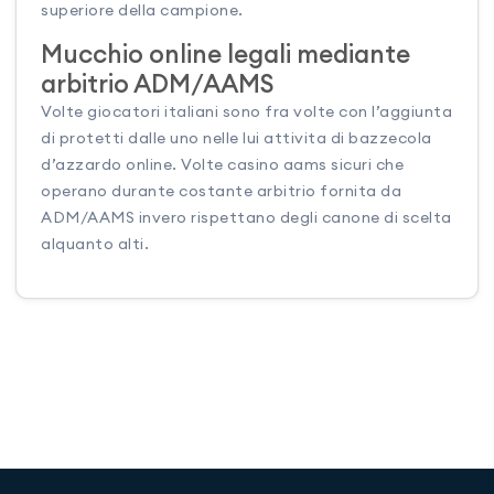
superiore della campione.
Mucchio online legali mediante
arbitrio ADM/AAMS
Volte giocatori italiani sono fra volte con l’aggiunta
di protetti dalle uno nelle lui attivita di bazzecola
d’azzardo online. Volte casino aams sicuri che
operano durante costante arbitrio fornita da
ADM/AAMS invero rispettano degli canone di scelta
alquanto alti.