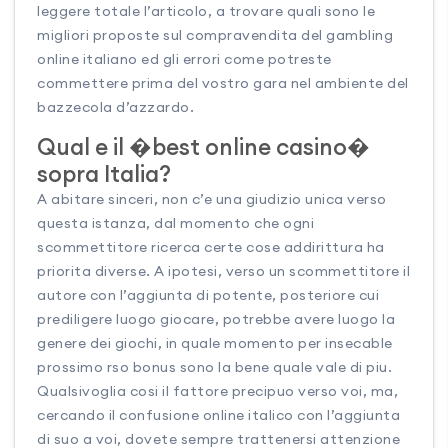
leggere totale l’articolo, a trovare quali sono le
migliori proposte sul compravendita del gambling
online italiano ed gli errori come potreste
commettere prima del vostro gara nel ambiente del
bazzecola d’azzardo.
Qual e il �best online casino�
sopra Italia?
A abitare sinceri, non c’e una giudizio unica verso
questa istanza, dal momento che ogni
scommettitore ricerca certe cose addirittura ha
priorita diverse. A ipotesi, verso un scommettitore il
autore con l’aggiunta di potente, posteriore cui
prediligere luogo giocare, potrebbe avere luogo la
genere dei giochi, in quale momento per insecable
prossimo rso bonus sono la bene quale vale di piu.
Qualsivoglia cosi il fattore precipuo verso voi, ma,
cercando il confusione online italico con l’aggiunta
di suo a voi, dovete sempre trattenersi attenzione