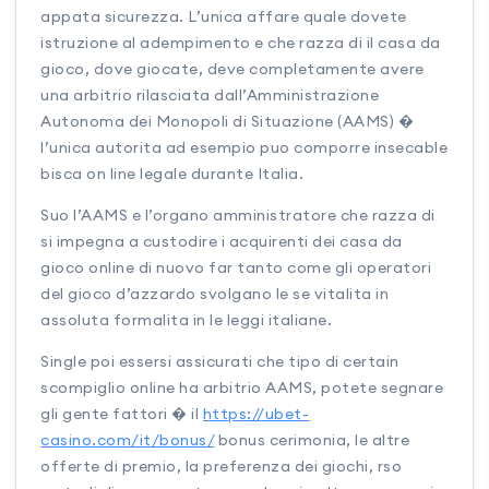
appata sicurezza. L’unica affare quale dovete
istruzione al adempimento e che razza di il casa da
gioco, dove giocate, deve completamente avere
una arbitrio rilasciata dall’Amministrazione
Autonoma dei Monopoli di Situazione (AAMS) �
l’unica autorita ad esempio puo comporre insecable
bisca on line legale durante Italia.
Suo l’AAMS e l’organo amministratore che razza di
si impegna a custodire i acquirenti dei casa da
gioco online di nuovo far tanto come gli operatori
del gioco d’azzardo svolgano le se vitalita in
assoluta formalita in le leggi italiane.
Single poi essersi assicurati che tipo di certain
scompiglio online ha arbitrio AAMS, potete segnare
gli gente fattori � il
https://ubet-
casino.com/it/bonus/
bonus cerimonia, le altre
offerte di premio, la preferenza dei giochi, rso