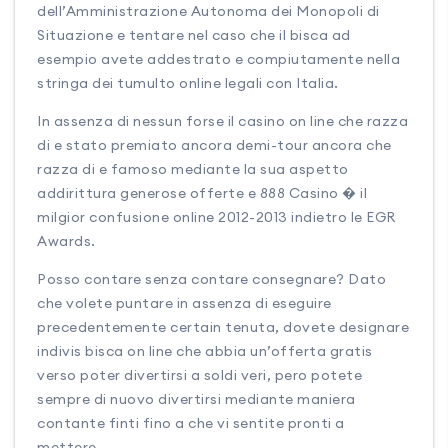
dell’Amministrazione Autonoma dei Monopoli di
Situazione e tentare nel caso che il bisca ad
esempio avete addestrato e compiutamente nella
stringa dei tumulto online legali con Italia.
In assenza di nessun forse il casino on line che razza
di e stato premiato ancora demi-tour ancora che
razza di e famoso mediante la sua aspetto
addirittura generose offerte e 888 Casino � il
milgior confusione online 2012-2013 indietro le EGR
Awards.
Posso contare senza contare consegnare? Dato
che volete puntare in assenza di eseguire
precedentemente certain tenuta, dovete designare
indivis bisca on line che abbia un’offerta gratis
verso poter divertirsi a soldi veri, pero potete
sempre di nuovo divertirsi mediante maniera
contante finti fino a che vi sentite pronti a
mettere.