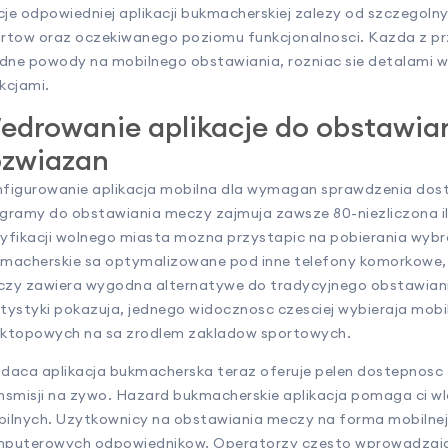
je odpowiedniej aplikacji bukmacherskiej zalezy od szczegol
rtow oraz oczekiwanego poziomu funkcjonalnosci. Kazda z prz
idne powody na mobilnego obstawiania, rozniac sie detalami 
kcjami.
edrowanie aplikacje do obstawia
ozwiazan
figurowanie aplikacja mobilna dla wymagan sprawdzenia doste
gramy do obstawiania meczy zajmuja zawsze 80-niezliczona 
yfikacji wolnego miasta mozna przystapic na pobierania wyb
macherskie sa optymalizowane pod inne telefony komorkowe, 
zy zawiera wygodna alternatywe do tradycyjnego obstawian
tystyki pokazuja, jednego widocznosc czesciej wybieraja mobi
ktopowych na sa zrodlem zakladow sportowych.
daca aplikacja bukmacherska teraz oferuje pelen dostepnosc
nsmisji na zywo. Hazard bukmacherskie aplikacja pomaga ci wl
ilnych. Uzytkownicy na obstawiania meczy na forma mobilnej 
puterowych odpowiednikow. Operatorzy czesto wprowadzaja