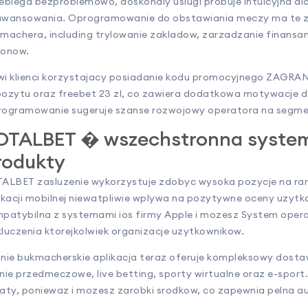
ebiega bezproblemowo, doskonaly uslugi probuje intuicyjna dl
wansowania. Oprogramowanie do obstawiania meczy ma te za
machera, including trylowanie zakladow, zarzadzanie finansam
ponow.
i klienci korzystajacy posiadanie kodu promocyjnego ZAGRANI
ozytu oraz freebet 23 zl, co zawiera dodatkowa motywacje d
ogramowanie sugeruje szanse rozwojowy operatora na segme
OTALBET � wszechstronna syste
rodukty
ALBET zasluzenie wykorzystuje zdobyc wysoka pozycje na ra
ikacji mobilnej niewatpliwie wplywa na pozytywne oceny uzytko
patybilna z systemami ios firmy Apple i mozesz System opera
luczenia ktorejkolwiek organizacje uzytkownikow.
nie bukmacherskie aplikacja teraz oferuje kompleksowy dosta
nie przedmeczowe, live betting, sporty wirtualne oraz e-spo
aty, poniewaz i mozesz zarobki srodkow, co zapewnia pelna 