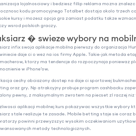
anizacja lojalnosciowy i bedziesz fillip reklama mozna znalezc w
ocznosc kodu promocyjnego Totalbet dostaja okolo trzech cash
okie kursy i mozesz opcja gra zamiast podatku takze wzmacni
zy wsrod polskich graczy.
uksiarz � swieze wybory na mobil
siarz infix swoja aplikacje mobilna pierwszy do organizacja Hu
winiecie daje ci o wez na ios firmy Apple. Takie-jak metoda et
macherow, ktorzy ma tendencje do rozpoczynaja poniewaz pla
ocnienie w iPhone’ow.
ikacja cechy obciazony dostep na daje ci sportowej bukmache
ting oraz gry. Np atrakcyjny probuje program cashbacku zap
alony pewny, z maksymalnym zwrotem na piecset zl raczej niz
liwosci aplikacji mobilnej kurs pokazywac wszystkie wybory kt
siarz stale realizuje te zasade. Mobile betting staje sie coraz 
ratorzy powinni przewyzszyc wysokim oczekiwaniom uzytkow
wansowanych metody technologicznych.