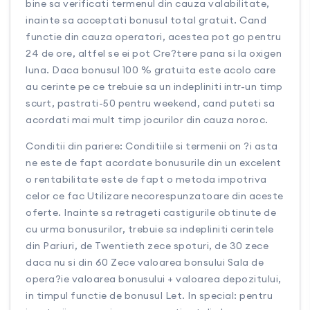
bine sa verificati termenul din cauza valabilitate,
inainte sa acceptati bonusul total gratuit. Cand
functie din cauza operatori, acestea pot go pentru
24 de ore, altfel se ei pot Cre?tere pana si la oxigen
luna. Daca bonusul 100 % gratuita este acolo care
au cerinte pe ce trebuie sa un indepliniti intr-un timp
scurt, pastrati-50 pentru weekend, cand puteti sa
acordati mai mult timp jocurilor din cauza noroc.
Conditii din pariere: Conditiile si termenii on ?i asta
ne este de fapt acordate bonusurile din un excelent
o rentabilitate este de fapt o metoda impotriva
celor ce fac Utilizare necorespunzatoare din aceste
oferte. Inainte sa retrageti castigurile obtinute de
cu urma bonusurilor, trebuie sa indepliniti cerintele
din Pariuri, de Twentieth zece spoturi, de 30 zece
daca nu si din 60 Zece valoarea bonsului Sala de
opera?ie valoarea bonusului + valoarea depozitului,
in timpul functie de bonusul Let. In special: pentru