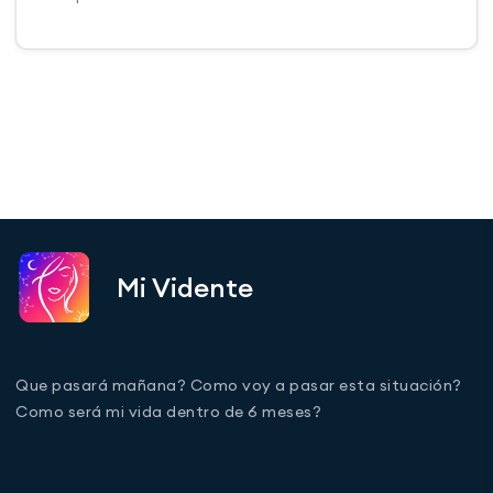
Mi Vidente
Que pasará mañana? Como voy a pasar esta situación?
Como será mi vida dentro de 6 meses?