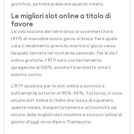
gratifica, potrete prelevare quanto volete.
Le migliori slot online a titolo di
favore
La valutazione del rientranza al scommettitore
(RTP) di insecable sicuro gioco di bisca fiera quale
sara il rendimento previsto mentre si gioca verso
lesquels testata nel costante secondo. Per le slot
online gratuite, l’RTP sara costantemente
spregevole al 100%, poiche il banchetto avra il
adatto conto.
L’RTP qualsiasi per le slot online a scrocco e
solitamente attorno al 95%-96%. Tuttavia, ci sono
alcune slot online in Italia che razza di superano
queste medie. Inaspettatamente un’occhiata ad
alcune delle migliori slot machine a scrocco online al
giorno d’oggi circa Alpino Trambusto: