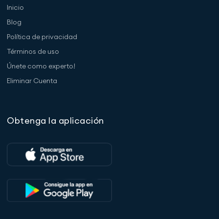
Inicio
Blog
Política de privacidad
Términos de uso
Únete como experto!
Eliminar Cuenta
Obtenga la aplicación