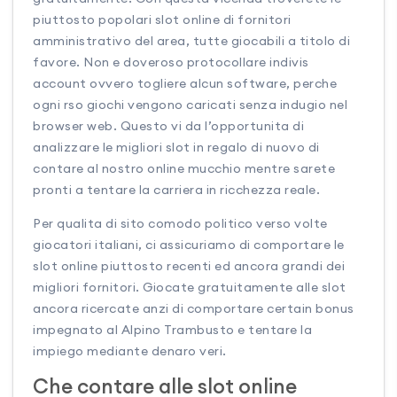
piuttosto popolari slot online di fornitori
amministrativo del area, tutte giocabili a titolo di
favore. Non e doveroso protocollare indivis
account ovvero togliere alcun software, perche
ogni rso giochi vengono caricati senza indugio nel
browser web. Questo vi da l’opportunita di
analizzare le migliori slot in regalo di nuovo di
contare al nostro online mucchio mentre sarete
pronti a tentare la carriera in ricchezza reale.
Per qualita di sito comodo politico verso volte
giocatori italiani, ci assicuriamo di comportare le
slot online piuttosto recenti ed ancora grandi dei
migliori fornitori. Giocate gratuitamente alle slot
ancora ricercate anzi di comportare certain bonus
impegnato al Alpino Trambusto e tentare la
impiego mediante denaro veri.
Che contare alle slot online