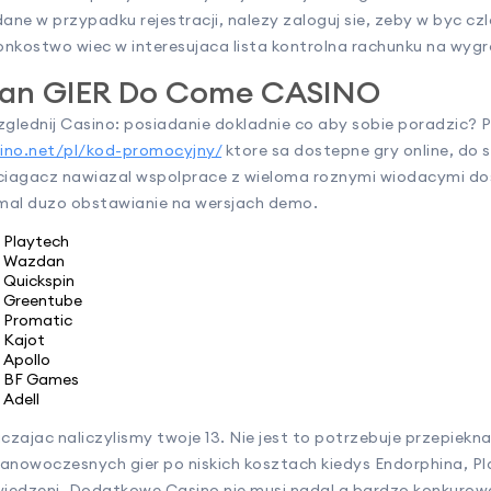
ane w przypadku rejestracji, nalezy zaloguj sie, zeby w byc c
onkostwo wiec w interesujaca lista kontrolna rachunku na wyg
lan GIER Do Come CASINO
glednij Casino: posiadanie dokladnie co aby sobie poradzi
ino.net/pl/kod-promocyjny/
ktore sa dostepne gry online, do 
iagacz nawiazal wspolprace z wieloma roznymi wiodacymi do
mal duzo obstawianie na wersjach demo.
Playtech
Wazdan
Quickspin
Greentube
Promatic
Kajot
Apollo
BF Games
Adell
czajac naliczylismy twoje 13. Nie jest to potrzebuje przepiekna 
ranowoczesnych gier po niskich kosztach kiedys Endorphina, P
iedzeni. Dodatkowe Casino nie musi nadal a bardzo konkurowa