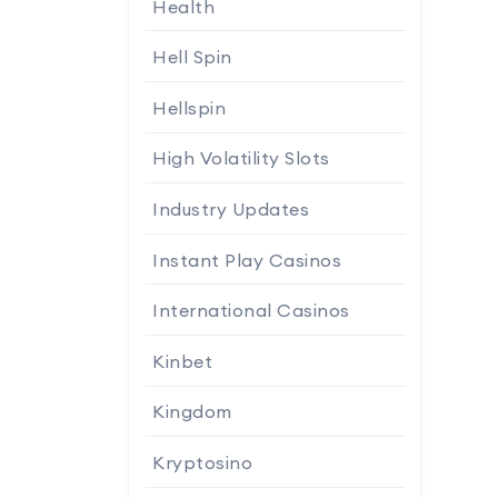
Health
Hell Spin
Hellspin
High Volatility Slots
Industry Updates
Instant Play Casinos
International Casinos
Kinbet
Kingdom
Kryptosino