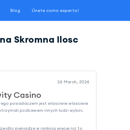
Blog
Únete como experto!
dna Skromna Ilosc
26 March, 2026
wity Casino
rego posiadaczem jest wlasciwie wlasciwie
otrzymali pozbawieni innych ludzi wybor,
idlic pieniadze w ranking wiecej niz to