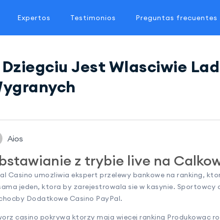
Expertos
Testimonios
Preguntas frecuentes
 Dziegciu Jest Wlasciwie La
Wygranych
Aios
bstawianie z trybie live na Calko
al Casino umozliwia ekspert przelewy bankowe na ranking, kto
sama jeden, ktora by zarejestrowala sie w kasynie. Sportowcy 
chocby Dodatkowe Casino PayPal.
orz casino pokrywa ktorzy maja wiecej ranking Produkowac rozw