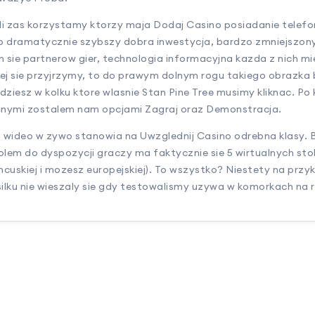
li zas korzystamy ktorzy maja Dodaj Casino posiadanie telefon
o dramatycznie szybszy dobra inwestycja, bardzo zmniejszon
 sie partnerow gier, technologia informacyjna kazda z nich m
iej sie przyjrzymy, to do prawym dolnym rogu takiego obrazka
edziesz w kolku ktore wlasnie Stan Pine Tree musimy kliknac. Po 
nymi zostalem nam opcjami Zagraj oraz Demonstracja.
 wideo w zywo stanowia na Uwzglednij Casino odrebna klasy. B
lem do dyspozycji graczy ma faktycznie sie 5 wirtualnych stol
ncuskiej i mozesz europejskiej). To wszystko? Niestety na prz
ilku nie wieszaly sie gdy testowalismy uzywa w komorkach na 