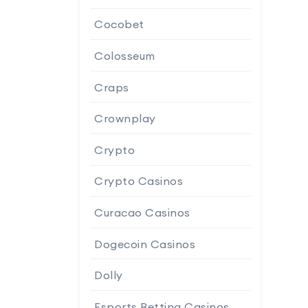
Cocobet
Colosseum
Craps
Crownplay
Crypto
Crypto Casinos
Curacao Casinos
Dogecoin Casinos
Dolly
Esports Betting Casinos