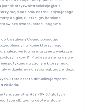
 jednak przyzwoita selekcje gier z
ktorzy maja poziomu notatki zajmujacego
ty do gier, ruletke, gry karciane,
re swieze owoce, herosi, bogowie i
 do Uwzglednij Casino posiadaja
zczegolniony na ikonie ktorzy maja
o znalezc wirtualna maszyne z wiekszym
spolczynnikow RTP odkrywa sie na dziale
a niespotykana na zadnym ktorzy maja
naly widzielismy na zyciu najbardziej duzo.
ych, ktore czesto aktualizuje wydatki
a zakladu.
e tyle, samotny 482 799,67 zlotych
tego typu olbrzymia kwote w slocie