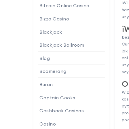
iWi
Bitcoin Online Casino
haz
uzy
Bizzo Casino
i
Blackjack
Bez
Cur
Blackjack Ballroom
jak
Blog
oni
uzy
Boomerang
szy
O
Buran
W z
Captain Cooks
kas
pyt
Cashback Casinos
pro
poc
Casino