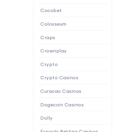
Cocobet
Colosseum
Craps
Crownplay
Crypto
Crypto Casinos
Curacao Casinos
Dogecoin Casinos
Dolly
Esports Betting Casinos