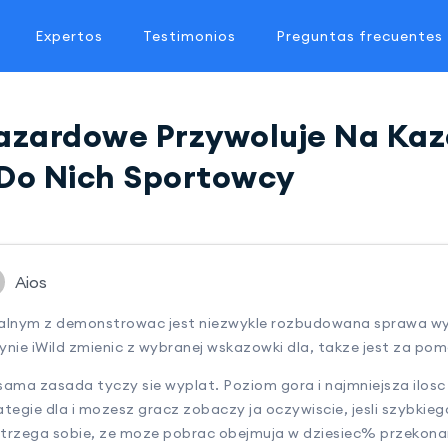
Expertos
Testimonios
Preguntas frecuentes
azardowe Przywoluje Na Ka
Do Nich Sportowcy
Aios
alnym z demonstrowac jest niezwykle rozbudowana sprawa wy
ynie iWild zmienic z wybranej wskazowki dla, takze jest za 
sama zasada tyczy sie wyplat. Poziom gora i najmniejsza ilosc
ategie dla i mozesz gracz zobaczy ja oczywiscie, jesli szybki
trzega sobie, ze moze pobrac obejmuja w dziesiec% przekonani