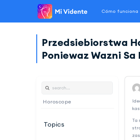
Cómo funciona
Przedsiebiorstwa H
Poniewaz Wazni Sa 
Ide
Horoscope
kas
Ta 
Topics
str
zas