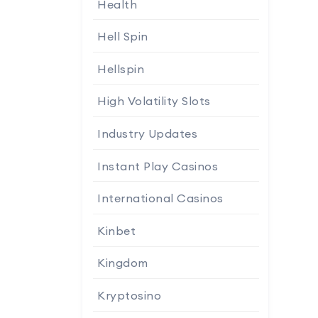
Health
Hell Spin
Hellspin
High Volatility Slots
Industry Updates
Instant Play Casinos
International Casinos
Kinbet
Kingdom
Kryptosino