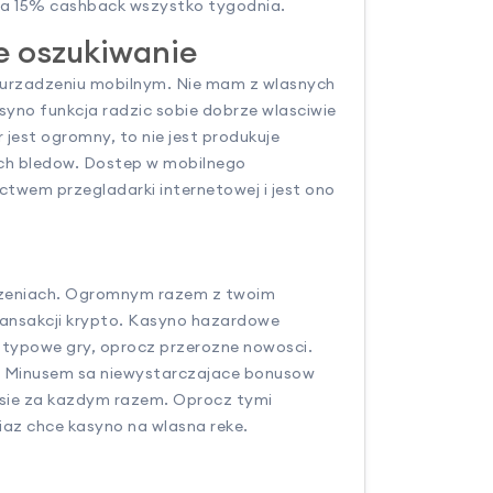
cja 15% cashback wszystko tygodnia.
e oszukiwanie
 urzadzeniu mobilnym. Nie mam z wlasnych
syno funkcja radzic sobie dobrze wlasciwie
jest ogromny, to nie jest produkuje
nych bledow. Dostep w mobilnego
wem przegladarki internetowej i jest ono
adzeniach. Ogromnym razem z twoim
transakcji krypto. Kasyno hazardowe
 typowe gry, oprocz przerozne nowosci.
 Minusem sa niewystarczajace bonusow
 sie za kazdym razem. Oprocz tymi
iaz chce kasyno na wlasna reke.