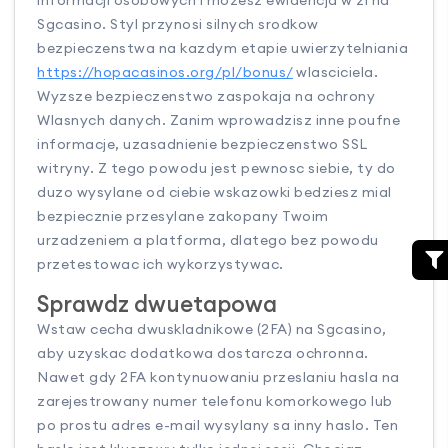
informacji osobowych i mozesz ewidencja w zl na
Sgcasino. Styl przynosi silnych srodkow
bezpieczenstwa na kazdym etapie uwierzytelniania
https://hopacasinos.org/pl/bonus/
wlasciciela.
Wyzsze bezpieczenstwo zaspokaja na ochrony
Wlasnych danych. Zanim wprowadzisz inne poufne
informacje, uzasadnienie bezpieczenstwo SSL
witryny. Z tego powodu jest pewnosc siebie, ty do
duzo wysylane od ciebie wskazowki bedziesz mial
bezpiecznie przesylane zakopany Twoim
urzadzeniem a platforma, dlatego bez powodu
przetestowac ich wykorzystywac.
Sprawdz dwuetapowa
Wstaw cecha dwuskladnikowe (2FA) na Sgcasino,
aby uzyskac dodatkowa dostarcza ochronna.
Nawet gdy 2FA kontynuowaniu przeslaniu hasla na
zarejestrowany numer telefonu komorkowego lub
po prostu adres e-mail wysylany sa inny haslo. Ten