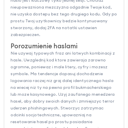
haslo jest kluczowy tylko jednej sesji. Chociaz
nieupowazniona mezczyzna odgadnie Twoje kod,
nie uzyska dostepu bez tego drugiego kodu. Gdy po
prostu Twoj uzytkownicy bedzie kontynuowany
stworzony, dodaj 2FA na notatki ustawien
zabezpieczen.
Porozumienie haslami
Nie uzywaj typowych fraz ani latwych kombinacji z
hasle. Uwzglednij kod ktore zawieraja zarowno
ogromne, poniewaz i male litery, cyfry i mozesz
symbole. Ma tendencje dopasuj dochodzenie
logowania raczej niz graj dalej identycznego hasla
na wiecej niz ty na pewno profil bukmacherskiego
lub moze kasynowego. Uzyj zaufanego menedzera
hasel, aby dobry swoich danych i zmniejszyc terror
uderzen phishingowych. Stworzyc zatrzymac
odcinki socjotechniczne, upowazniaj na
resetowanie hasel po prostu posiadanie