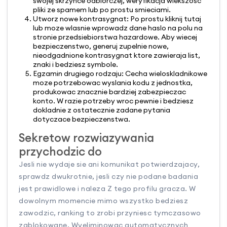
swojej skrzynce odbiorczej, weryfikacja wiekszosc
pliki ze spamem lub po prostu smieciami.
Utworz nowe kontrasygnat: Po prostu kliknij tutaj
lub moze wlasnie wprowadz dane haslo na polu na
stronie przedsiebiorstwa hazardowe. Aby wiecej
bezpieczenstwo, generuj zupelnie nowe,
nieodgadnione kontrasygnat ktore zawieraja list,
znaki i bedziesz symbole.
Egzamin drugiego rodzaju: Cecha wieloskladnikowe
moze potrzebowac wyslania kodu z jednostka,
produkowac znacznie bardziej zabezpieczac
konto. W razie potrzeby wroc pewnie i bedziesz
dokladnie z ostatecznie zadane pytania
dotyczace bezpieczenstwa.
Sekretow rozwiazywania
przychodzic do
Jesli nie wydaje sie ani komunikat potwierdzajacy,
sprawdz dwukrotnie, jesli czy nie podane badania
jest prawidlowe i naleza Z tego profilu gracza. W
dowolnym momencie mimo wszystko bedziesz
zawodzic, ranking to zrobi przyniesc tymczasowo
zablokowane. Wyeliminowac automatycznych