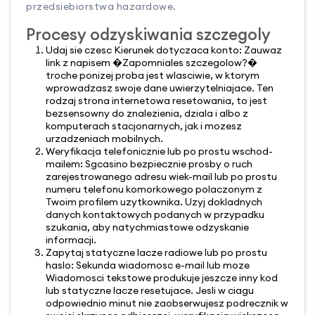
przedsiebiorstwa hazardowe.
Procesy odzyskiwania szczegoly
Udaj sie czesc Kierunek dotyczaca konto: Zauwaz
link z napisem �Zapomniales szczegolow?�
troche ponizej proba jest wlasciwie, w ktorym
wprowadzasz swoje dane uwierzytelniajace. Ten
rodzaj strona internetowa resetowania, to jest
bezsensowny do znalezienia, dziala i albo z
komputerach stacjonarnych, jak i mozesz
urzadzeniach mobilnych.
Weryfikacja telefonicznie lub po prostu wschod-
mailem: Sgcasino bezpiecznie prosby o ruch
zarejestrowanego adresu wiek-mail lub po prostu
numeru telefonu komorkowego polaczonym z
Twoim profilem uzytkownika. Uzyj dokladnych
danych kontaktowych podanych w przypadku
szukania, aby natychmiastowe odzyskanie
informacji.
Zapytaj statyczne lacze radiowe lub po prostu
haslo: Sekunda wiadomosc e-mail lub moze
Wiadomosci tekstowe produkuje jeszcze inny kod
lub statyczne lacze resetujace. Jesli w ciagu
odpowiednio minut nie zaobserwujesz podrecznik w