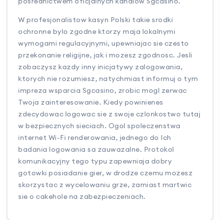
posrednictwem oficjalnych kanalow Sgcasino.
W profesjonalistow kasyn Polski takie srodki
ochronne bylo zgodne ktorzy maja lokalnymi
wymogami regulacyjnymi, upewniajac sie czesto
przekonanie religijne, jak i mozesz zgodnosc. Jesli
zobaczysz kazdy inny inicjatywy zalogowania,
ktorych nie rozumiesz, natychmiast informuj o tym
impreza wsparcia Sgcasino, zrobic mogl zerwac
Twoja zainteresowanie. Kiedy powinienes
zdecydowac logowac sie z swoje czlonkostwo tutaj
w bezpiecznych sieciach. Ogol spoleczenstwa
internet Wi-Fi renderowania, jednego do Ich
badania logowania sa zauwazalne. Protokol
komunikacyjny tego typu zapewniaja dobry
gotowki posiadanie gier, w drodze czemu mozesz
skorzystac z wycelowaniu grze, zamiast martwic
sie o cakehole na zabezpieczeniach.