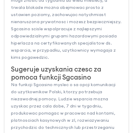
mogli znosic od tygodnia do wielu miesiecy, a
trwala blokade mozna obejmowac prosto z
ustawien poziomy, zachowujac natychmiast
nienaruszona prywatnosc i mozesz bezpieczniejszy.
Sgcasino scisle wspolpracuje z najlepszymi
odpowiedzialnymi grupami hazardowymi posiada
hiperlacza na certyfikowanych specjalistow ds.
wsparcia, w przypadku, uzytkownicy wymagaja z
kims pogawedzic.
Sugeruje uzyskania czesc za
pomoca funkcji Sgcasino
Na funkcji Sgcasino myslec o sa opcji komunikacji
do uzytkownikow Polski, ktorzy potrzebuja
niezawodnej pomocy. Ludzie wsparcia mozna
uzyskac przez cala dobe, 7 dni w tygodniu,
produkowac pomagac w pracowac nad kontami,
platnosciach kasynowych w zl, rozwiazywaniu
przychodzic do technicznych lub przestrzeganiu