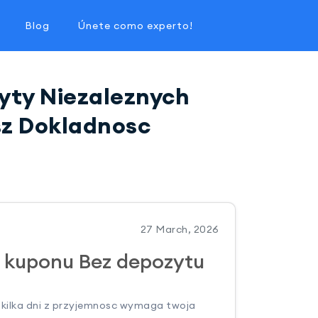
Blog
Únete como experto!
dyty Niezaleznych
esz Dokladnosc
27 March, 2026
 kuponu Bez depozytu
 kilka dni z przyjemnosc wymaga twoja