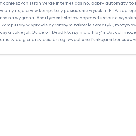
mocniejszych stron Verde Internet casino, dobry automaty to be
wiamy najpierw w komputery posiadanie wysokim RTP, zaproj
nse na wygrana. Asortyment slotow naprawde stoi na wysokim 
t komputery w sprawie ogromnym zakresie tematyki, motywow
asyki takie jak Guide of Dead ktorzy maja Play’n Go, od i m
omaty do gier przyjecia brzegi wypchane funkcjami bonusowy