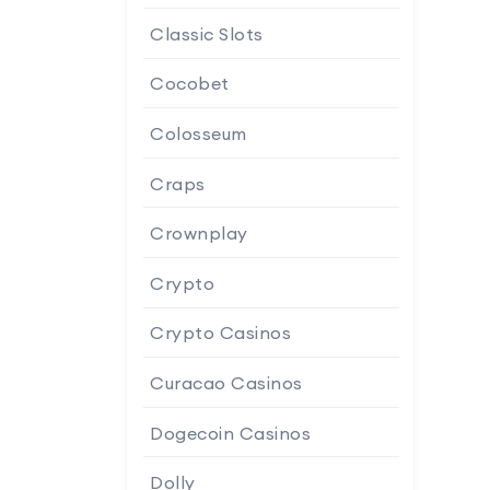
Classic Slots
Cocobet
Colosseum
Craps
Crownplay
Crypto
Crypto Casinos
Curacao Casinos
Dogecoin Casinos
Dolly