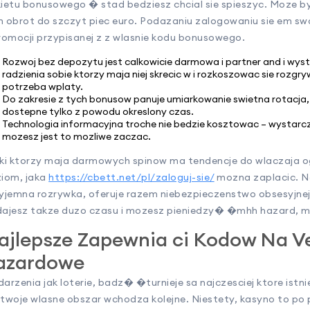
ietu bonusowego � stad bedziesz chcial sie spieszyc. Moze
 obrot do szczyt piec euro. Podazaniu zalogowaniu sie em swo
romocji przypisanej z z wlasnie kodu bonusowego.
Rozwoj bez depozytu jest calkowicie darmowa i partner and i wyst
radzienia sobie ktorzy maja niej skrecic w i rozkoszowac sie rozg
potrzeba wplaty.
Do zakresie z tych bonusow panuje umiarkowanie swietna rotacja, 
dostepne tylko z powodu okreslony czas.
Technologia informacyjna troche nie bedzie kosztowac – wystarczaj
mozesz jest to mozliwe zaczac.
ki ktorzy maja darmowych spinow ma tendencje do wlaczaja 
iom, jaka
https://cbett.net/pl/zaloguj-sie/
mozna zaplacic. N
yjemna rozrywka, oferuje razem niebezpieczenstwo obsesyjnej
ajesz takze duzo czasu i mozesz pieniedzy� �mhh hazard, moze 
ajlepsze Zapewnia ci Kodow Na V
azardowe
arzenia jak loterie, badz� �turnieje sa najczesciej ktore istn
twoje wlasne obszar wchodza kolejne. Niestety, kasyno to po 