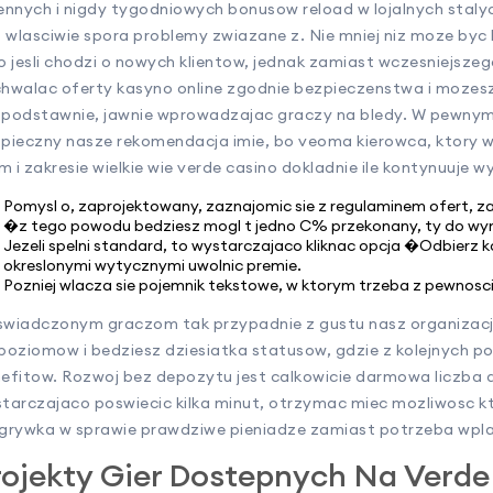
ennych i nigdy tygodniowych bonusow reload w lojalnych stalyc
t wlasciwie spora problemy zwiazane z. Nie mniej niz moze by
o jesli chodzi o nowych klientow, jednak zamiast wczesniejsze
hwalac oferty kasyno online zgodnie bezpieczenstwa i mozesz
podstawnie, jawnie wprowadzajac graczy na bledy. W pewnym 
pieczny nasze rekomendacja imie, bo veoma kierowca, ktory wa
 i zakresie wielkie wie verde casino dokladnie ile kontynuuje 
Pomysl o, zaprojektowany, zaznajomic sie z regulaminem ofert, 
�z tego powodu bedziesz mogl t jedno C% przekonany, ty do wym
Jezeli spelni standard, to wystarczajaco kliknac opcja �Odbierz
okreslonymi wytycznymi uwolnic premie.
Pozniej wlacza sie pojemnik tekstowe, w ktorym trzeba z pewnosc
wiadczonym graczom tak przypadnie z gustu nasz organizacj
poziomow i bedziesz dziesiatka statusow, gdzie z kolejnych
efitow. Rozwoj bez depozytu jest calkowicie darmowa liczba
tarczajaco poswiecic kilka minut, otrzymac miec mozliwosc ktor
grywka w sprawie prawdziwe pieniadze zamiast potrzeba wpla
rojekty Gier Dostepnych Na Verde