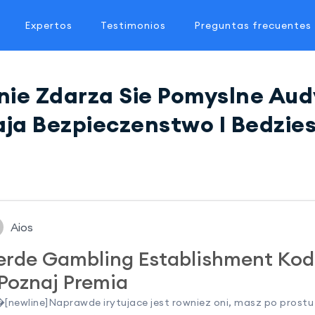
Expertos
Testimonios
Preguntas frecuentes
nnie Zdarza Sie Pomyslne Au
zaja Bezpieczenstwo I Bedzi
Aios
erde Gambling Establishment Kod
 Poznaj Premia
[newline]Naprawde irytujace jest rowniez oni, masz po prostu