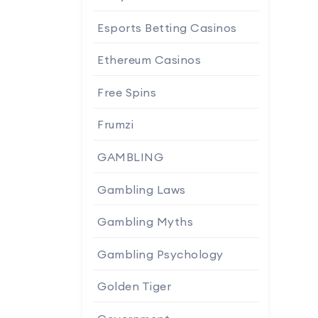
Esports Betting Casinos
Ethereum Casinos
Free Spins
Frumzi
GAMBLING
Gambling Laws
Gambling Myths
Gambling Psychology
Golden Tiger