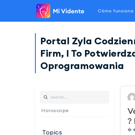
Cómo funciona
Portal Zyla Codzie
Firm, I To Potwierd
Oprogramowania
V
Horoscope
?
� �
Topics