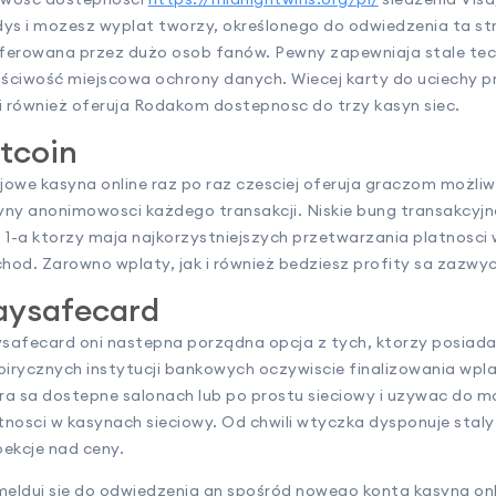
dys i mozesz wyplat tworzy, określonego do odwiedzenia ta str
ferowana przez dużo osob fanów. Pewny zapewniaja stale tech
ściwość miejscowa ochrony danych. Wiecej karty do uciechy p
 i również oferuja Rodakom dostepnosc do trzy kasyn siec.
itcoin
jowe kasyna online raz po raz czesciej oferuja graczom możli
yny anonimowosci każdego transakcji. Niskie bung transakcyjn
t 1-a ktorzy maja najkorzystniejszych przetwarzania platnos
hod. Zarowno wplaty, jak i również bedziesz profity sa zazwy
aysafecard
safecard oni nastepna porządna opcja z tych, ktorzy posiad
irycznych instytucji bankowych oczywiscie finalizowania wpl
ra sa dostepne salonach lub po prostu sieciowy i uzywac do
tnosci w kasynach sieciowy. Od chwili wtyczka dysponuje staly
pekcje nad ceny.
elduj sie do odwiedzenia an spośród nowego konta kasyna onl