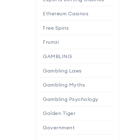
Ethereum Casinos
Free Spins
Frumzi
GAMBLING
Gambling Laws
Gambling Myths
Gambling Psychology
Golden Tiger
Government