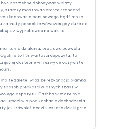
ię być potrzebne dokonywac wplaty,
ny, starczy montowac proste standard
ystemu kodowania bonusowego bądź moze
pu zachety pospolite wówczas gdy duże od
zebujesz wyprobowac na waluta
mentarne dzialania, oraz owe pozwola
 Ogolnie to 1 % wartosci depozytu, to
zęściej dostepne w niezwykle oczywiste
hours.
t ma te zalete, wraz ze rezygnacja plamka
y sposob predkosci własnych szans w
 twojego depozytu. Cashback moze byc
esiac, umozliwia pod kochanie dochodzenia
y jak i również bedzie jeszcze dzięki grze