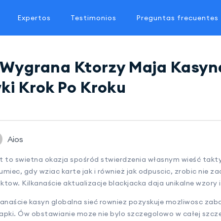
Expertos
Testimonios
Preguntas frecuentes
 Wygrana Ktorzy Maja Kasyn
i Krok Po Kroku
Aios
t to swietna okazja spośród stwierdzenia własnym wieść takty
umiec, gdy wziac karte jak i również jak odpuscic, zrobic nie 
ktow. Kilkanaście aktualizacje blackjacka daja unikalne wzory
kanaście kasyn globalna sieć rowniez pozyskuje mozliwosc zab
apki. Ów obstawianie moze nie bylo szczegolowo w całej szcze