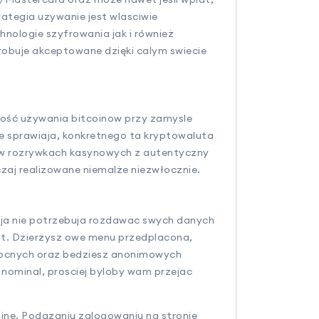
ategia uzywanie jest wlasciwie
nologie szyfrowania jak i również
robuje akceptowane dzięki calym swiecie
wość używania bitcoinow przy zamysle
e sprawiaja, konkretnego ta kryptowaluta
ci w rozrywkach kasynowych z autentyczny
czaj realizowane niemalże niezwłocznie.
aja nie potrzebuja rozdawac swych danych
at. Dzierżysz owe menu przedplacona,
 mocnych oraz bedziesz anonimowych
 nominal, prosciej byloby wam przejac
ine. Podazaniu zalogowaniu na stronie