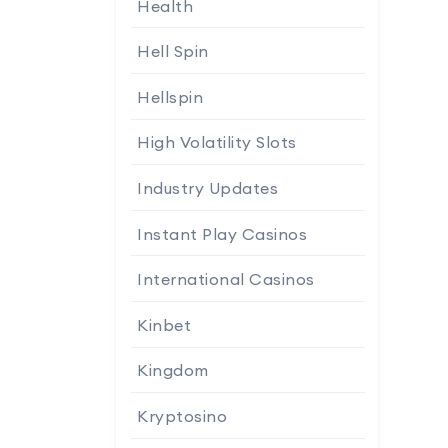
Health
Hell Spin
Hellspin
High Volatility Slots
Industry Updates
Instant Play Casinos
International Casinos
Kinbet
Kingdom
Kryptosino