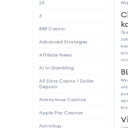
25
Wyp
C
3
k
888 Casino
Gra
zak
Advanced Strategies
kie
ksi
Affiliate News
str
AI In Gambling
B
Wyg
All Slots Casino 1 Dollar
Deposit
onl
pos
Anonymous Casinos
wpr
kto
Apple Pay Casinos
V
Astrology
Lat